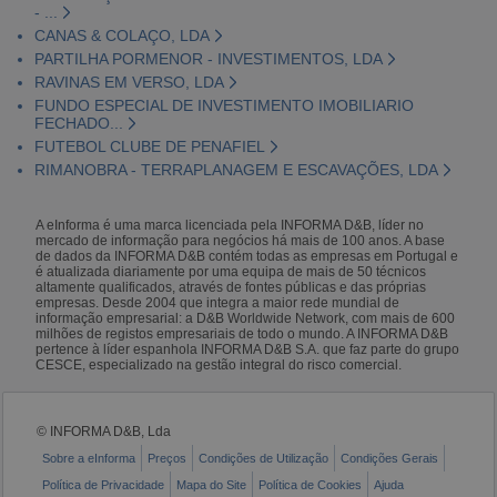
- ...
CANAS & COLAÇO, LDA
PARTILHA PORMENOR - INVESTIMENTOS, LDA
RAVINAS EM VERSO, LDA
FUNDO ESPECIAL DE INVESTIMENTO IMOBILIARIO
FECHADO...
FUTEBOL CLUBE DE PENAFIEL
RIMANOBRA - TERRAPLANAGEM E ESCAVAÇÕES, LDA
A eInforma é uma marca licenciada pela INFORMA D&B, líder no
mercado de informação para negócios há mais de 100 anos. A base
de dados da INFORMA D&B contém todas as empresas em Portugal e
é atualizada diariamente por uma equipa de mais de 50 técnicos
altamente qualificados, através de fontes públicas e das próprias
empresas. Desde 2004 que integra a maior rede mundial de
informação empresarial: a D&B Worldwide Network, com mais de 600
milhões de registos empresariais de todo o mundo. A INFORMA D&B
pertence à líder espanhola INFORMA D&B S.A. que faz parte do grupo
CESCE, especializado na gestão integral do risco comercial.
© INFORMA D&B, Lda
Sobre a eInforma
Preços
Condições de Utilização
Condições Gerais
Política de Privacidade
Mapa do Site
Política de Cookies
Ajuda