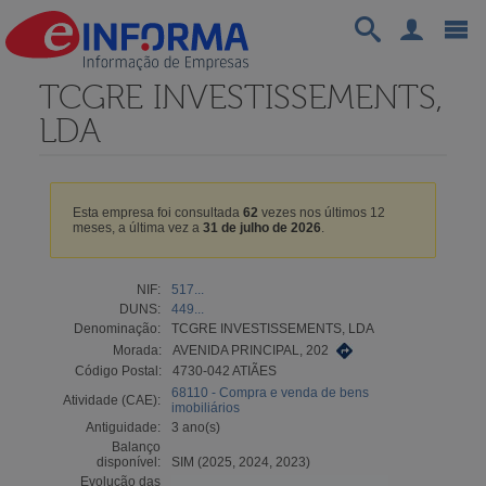
TCGRE INVESTISSEMENTS,
LDA
Esta empresa foi consultada
62
vezes nos últimos 12
meses, a última vez a
31 de julho de 2026
.
NIF:
517...
DUNS:
449...
Denominação:
TCGRE INVESTISSEMENTS, LDA
Morada:
AVENIDA PRINCIPAL, 202
Código Postal:
4730-042 ATIÃES
68110 - Compra e venda de bens
Atividade (CAE):
imobiliários
Antiguidade:
3 ano(s)
Balanço
disponível:
SIM (2025, 2024, 2023)
Evolução das