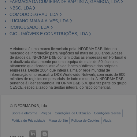
FARMÁCIA DA CUMIEIRA DE BAPTISTA, GAMBOA, LDA
NBSC, LDA
CÓMODODEGRAU, LDA
LUCIANO MAIA & ALVES, LDA
ÍCONOUSADO, LDA
GIC - IMÓVEIS E CONSTRUÇÕES, LDA
A eInforma é uma marca licenciada pela INFORMA D&B, líder no
mercado de informação para negócios há mais de 100 anos. A base
de dados da INFORMA D&B contém todas as empresas em Portugal e
é atualizada diariamente por uma equipa de mais de 50 técnicos
altamente qualificados, através de fontes públicas e das próprias
empresas. Desde 2004 que integra a maior rede mundial de
informação empresarial: a D&B Worldwide Network, com mais de 600
milhões de registos empresariais de todo o mundo. A INFORMA D&B
pertence à líder espanhola INFORMA D&B S.A. que faz parte do grupo
CESCE, especializado na gestão integral do risco comercial.
© INFORMA D&B, Lda
Sobre a eInforma
Preços
Condições de Utilização
Condições Gerais
Política de Privacidade
Mapa do Site
Política de Cookies
Ajuda
Siga-nos: