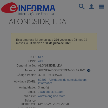
ALONGSIDE, LDA
Esta empresa foi consultada
229
vezes nos últimos 12
meses, a última vez a
31 de julho de 2026
.
NIF:
517...
DUNS:
449...
Denominação:
ALONGSIDE, LDA
Morada:
AVENIDA DOS EXTREMOS, 62 R/C
Código Postal:
4705-136 BRAGA
62201 - Atividades de consultoria em
Atividade (CAE):
informática
Antiguidade:
3 ano(s)
Email:
...@alongside.team
Website:
www.alongside.team
Balanço
disponível:
SIM (2025, 2024, 2023)