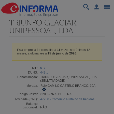
TRIUNFO GLACIAR,
UNIPESSOAL, LDA
Esta empresa foi consultada
11
vezes nos últimos 12
meses, a última vez a
15 de junho de 2026
.
NIF:
517...
DUNS:
449...
Denominação:
TRIUNFO GLACIAR, UNIPESSOAL, LDA
(SEM ATIVIDADE)
Morada:
RUA CAMILO CASTELO BRANCO, 10A
Código Postal:
8200-276 ALBUFEIRA
Atividade (CAE):
47250 - Comércio a retalho de bebidas
Balanço
disponível:
NÃO