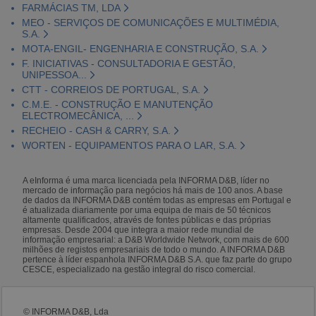
FARMÁCIAS TM, LDA
MEO - SERVIÇOS DE COMUNICAÇÕES E MULTIMÉDIA,
S.A.
MOTA-ENGIL- ENGENHARIA E CONSTRUÇÃO, S.A.
F. INICIATIVAS - CONSULTADORIA E GESTÃO,
UNIPESSOA...
CTT - CORREIOS DE PORTUGAL, S.A.
C.M.E. - CONSTRUÇÃO E MANUTENÇÃO
ELECTROMECÂNICA, ...
RECHEIO - CASH & CARRY, S.A.
WORTEN - EQUIPAMENTOS PARA O LAR, S.A.
A eInforma é uma marca licenciada pela INFORMA D&B, líder no
mercado de informação para negócios há mais de 100 anos. A base
de dados da INFORMA D&B contém todas as empresas em Portugal e
é atualizada diariamente por uma equipa de mais de 50 técnicos
altamente qualificados, através de fontes públicas e das próprias
empresas. Desde 2004 que integra a maior rede mundial de
informação empresarial: a D&B Worldwide Network, com mais de 600
milhões de registos empresariais de todo o mundo. A INFORMA D&B
pertence à líder espanhola INFORMA D&B S.A. que faz parte do grupo
CESCE, especializado na gestão integral do risco comercial.
© INFORMA D&B, Lda