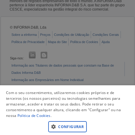
milhões de registos empresariais de todo o mundo. A INFORMA D&B
pertence à líder espanhola INFORMA D&B S.A. que faz parte do grupo
CESCE, especializado na gestão integral do risco comercial.
© INFORMA D&B, Lda
Sobre a eInforma
Preços
Condições de Utilização
Condições Gerais
Política de Privacidade
Mapa do Site
Política de Cookies
Ajuda
Siga-nos:
Informação aos Titulares de dados pessoais que constam na Base de
Dados Informa D&B
Informação aos Empresários em Nome Individual
Livro de Reclamações Eletrónico
Com o seu consentimento, utilizaremos cookies próprios e de
terceiros (os nossos parceiros) ou tecnologias semelhantes para
armazenar, aceder e tratar os seus dados. Pode retirar o seu
consentimento a qualquer altura, clicando em "Configurar" ou na
nossa
Politica de Cookies
.
CONFIGURAR