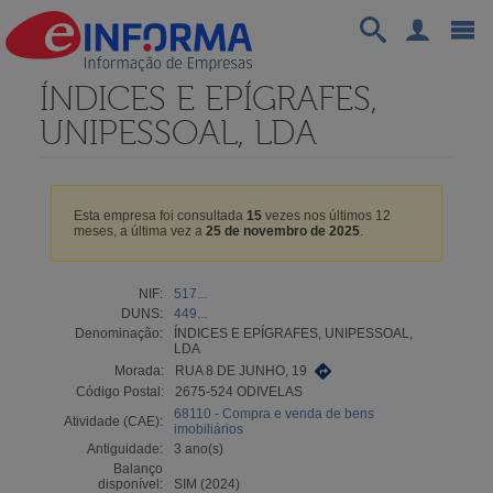
ÍNDICES E EPÍGRAFES,
UNIPESSOAL, LDA
Esta empresa foi consultada
15
vezes nos últimos 12
meses, a última vez a
25 de novembro de 2025
.
NIF:
517...
DUNS:
449...
Denominação:
ÍNDICES E EPÍGRAFES, UNIPESSOAL,
LDA
Morada:
RUA 8 DE JUNHO, 19
Código Postal:
2675-524 ODIVELAS
68110 - Compra e venda de bens
Atividade (CAE):
imobiliários
Antiguidade:
3 ano(s)
Balanço
disponível:
SIM (2024)