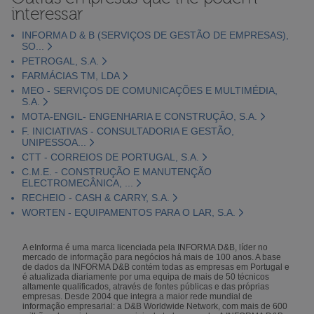
interessar
INFORMA D & B (SERVIÇOS DE GESTÃO DE EMPRESAS),
SO...
PETROGAL, S.A.
FARMÁCIAS TM, LDA
MEO - SERVIÇOS DE COMUNICAÇÕES E MULTIMÉDIA,
S.A.
MOTA-ENGIL- ENGENHARIA E CONSTRUÇÃO, S.A.
F. INICIATIVAS - CONSULTADORIA E GESTÃO,
UNIPESSOA...
CTT - CORREIOS DE PORTUGAL, S.A.
C.M.E. - CONSTRUÇÃO E MANUTENÇÃO
ELECTROMECÂNICA, ...
RECHEIO - CASH & CARRY, S.A.
WORTEN - EQUIPAMENTOS PARA O LAR, S.A.
A eInforma é uma marca licenciada pela INFORMA D&B, líder no
mercado de informação para negócios há mais de 100 anos. A base
de dados da INFORMA D&B contém todas as empresas em Portugal e
é atualizada diariamente por uma equipa de mais de 50 técnicos
altamente qualificados, através de fontes públicas e das próprias
empresas. Desde 2004 que integra a maior rede mundial de
informação empresarial: a D&B Worldwide Network, com mais de 600