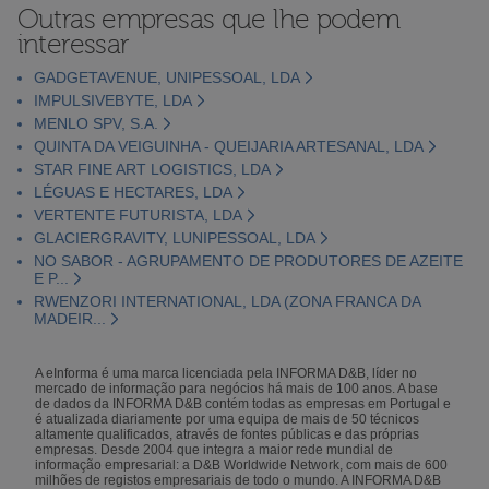
Outras empresas que lhe podem
interessar
GADGETAVENUE, UNIPESSOAL, LDA
IMPULSIVEBYTE, LDA
MENLO SPV, S.A.
QUINTA DA VEIGUINHA - QUEIJARIA ARTESANAL, LDA
STAR FINE ART LOGISTICS, LDA
LÉGUAS E HECTARES, LDA
VERTENTE FUTURISTA, LDA
GLACIERGRAVITY, LUNIPESSOAL, LDA
NO SABOR - AGRUPAMENTO DE PRODUTORES DE AZEITE
E P...
RWENZORI INTERNATIONAL, LDA (ZONA FRANCA DA
MADEIR...
A eInforma é uma marca licenciada pela INFORMA D&B, líder no
mercado de informação para negócios há mais de 100 anos. A base
de dados da INFORMA D&B contém todas as empresas em Portugal e
é atualizada diariamente por uma equipa de mais de 50 técnicos
altamente qualificados, através de fontes públicas e das próprias
empresas. Desde 2004 que integra a maior rede mundial de
informação empresarial: a D&B Worldwide Network, com mais de 600
milhões de registos empresariais de todo o mundo. A INFORMA D&B