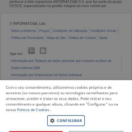
pertence à líder espanhola INFORMA D&B S.A. que faz parte do grupo
CESCE, especializado na gestão integral do risco comercial.
© INFORMA D&B, Lda
Sobre a eInforma
Preços
Condições de Utilização
Condições Gerais
Política de Privacidade
Mapa do Site
Política de Cookies
Ajuda
Siga-nos:
Informação aos Titulares de dados pessoais que constam na Base de
Dados Informa D&B
Informação aos Empresários em Nome Individual
Livro de Reclamações Eletrónico
Com o seu consentimento, utilizaremos cookies próprios e de
terceiros (os nossos parceiros) ou tecnologias semelhantes para
armazenar, aceder e tratar os seus dados. Pode retirar o seu
consentimento a qualquer altura, clicando em "Configurar" ou na
nossa
Politica de Cookies
.
CONFIGURAR