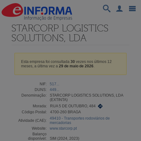
STARCORP LOGISTICS
SOLUTIONS, LDA
Esta empresa foi consultada
30
vezes nos últimos 12
meses, a última vez a
29 de maio de 2026
.
NIF:
517...
DUNS:
449...
Denominação:
STARCORP LOGISTICS SOLUTIONS, LDA
(EXTINTA)
Morada:
RUA 5 DE OUTUBRO, 484
Código Postal:
4700-260 BRAGA
49410 - Transportes rodoviários de
Atividade (CAE):
mercadorias
Website:
www.starcorp.pt
Balanço
disponível:
SIM (2024, 2023)