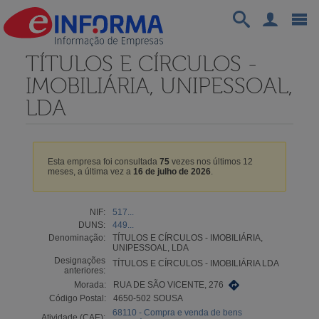
TÍTULOS E CÍRCULOS -
IMOBILIÁRIA, UNIPESSOAL,
LDA
Esta empresa foi consultada
75
vezes nos últimos 12
meses, a última vez a
16 de julho de 2026
.
NIF:
517...
DUNS:
449...
Denominação:
TÍTULOS E CÍRCULOS - IMOBILIÁRIA,
UNIPESSOAL, LDA
Designações
TÍTULOS E CÍRCULOS - IMOBILIÁRIA LDA
anteriores:
Morada:
RUA DE SÃO VICENTE, 276
Código Postal:
4650-502 SOUSA
68110 - Compra e venda de bens
Atividade (CAE):