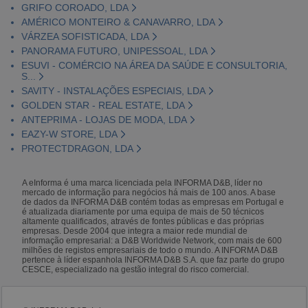
GRIFO COROADO, LDA
AMÉRICO MONTEIRO & CANAVARRO, LDA
VÁRZEA SOFISTICADA, LDA
PANORAMA FUTURO, UNIPESSOAL, LDA
ESUVI - COMÉRCIO NA ÁREA DA SAÚDE E CONSULTORIA,
S...
SAVITY - INSTALAÇÕES ESPECIAIS, LDA
GOLDEN STAR - REAL ESTATE, LDA
ANTEPRIMA - LOJAS DE MODA, LDA
EAZY-W STORE, LDA
PROTECTDRAGON, LDA
A eInforma é uma marca licenciada pela INFORMA D&B, líder no
mercado de informação para negócios há mais de 100 anos. A base
de dados da INFORMA D&B contém todas as empresas em Portugal e
é atualizada diariamente por uma equipa de mais de 50 técnicos
altamente qualificados, através de fontes públicas e das próprias
empresas. Desde 2004 que integra a maior rede mundial de
informação empresarial: a D&B Worldwide Network, com mais de 600
milhões de registos empresariais de todo o mundo. A INFORMA D&B
pertence à líder espanhola INFORMA D&B S.A. que faz parte do grupo
CESCE, especializado na gestão integral do risco comercial.