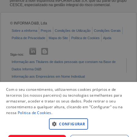
pertence à líder espanhola INFORMA D&B S.A. que faz parte do grupo
CESCE, especializado na gestão integral do risco comercial.
© INFORMA D&B, Lda
Sobre a eInforma
Preços
Condições de Utilização
Condições Gerais
Política de Privacidade
Mapa do Site
Política de Cookies
Ajuda
Siga-nos:
Informação aos Titulares de dados pessoais que constam na Base de
Dados Informa D&B
Informação aos Empresários em Nome Individual
Livro de Reclamações Eletrónico
Com o seu consentimento, utilizaremos cookies próprios e de
terceiros (os nossos parceiros) ou tecnologias semelhantes para
armazenar, aceder e tratar os seus dados. Pode retirar o seu
consentimento a qualquer altura, clicando em "Configurar" ou na
nossa
Politica de Cookies
.
CONFIGURAR