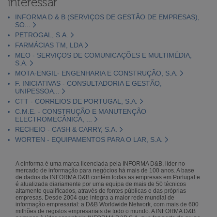
interessar
INFORMA D & B (SERVIÇOS DE GESTÃO DE EMPRESAS),
SO...
PETROGAL, S.A.
FARMÁCIAS TM, LDA
MEO - SERVIÇOS DE COMUNICAÇÕES E MULTIMÉDIA,
S.A.
MOTA-ENGIL- ENGENHARIA E CONSTRUÇÃO, S.A.
F. INICIATIVAS - CONSULTADORIA E GESTÃO,
UNIPESSOA...
CTT - CORREIOS DE PORTUGAL, S.A.
C.M.E. - CONSTRUÇÃO E MANUTENÇÃO
ELECTROMECÂNICA, ...
RECHEIO - CASH & CARRY, S.A.
WORTEN - EQUIPAMENTOS PARA O LAR, S.A.
A eInforma é uma marca licenciada pela INFORMA D&B, líder no
mercado de informação para negócios há mais de 100 anos. A base
de dados da INFORMA D&B contém todas as empresas em Portugal e
é atualizada diariamente por uma equipa de mais de 50 técnicos
altamente qualificados, através de fontes públicas e das próprias
empresas. Desde 2004 que integra a maior rede mundial de
informação empresarial: a D&B Worldwide Network, com mais de 600
milhões de registos empresariais de todo o mundo. A INFORMA D&B