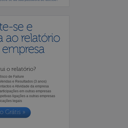
te-se e
 ao relatório
a empresa
ui o relatório?
isco de Failure
Vendas e Resultados (3 anos)
ntactos e Atividade da empresa
Participações em outras empresas
spetivas ligações a outras empresas
icações legais
o Grátis »