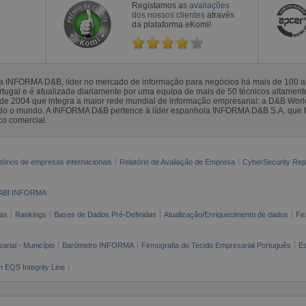
Registamos as
avaliações
dos nossos clientes
através
da plataforma eKomi!
la INFORMA D&B, líder no mercado de informação para negócios há mais de 100
gal e é atualizada diariamente por uma equipa de mais de 50 técnicos altamente 
sde 2004 que integra a maior rede mundial de informação empresarial: a D&B Wor
todo o mundo. A INFORMA D&B pertence à líder espanhola INFORMA D&B S.A. que 
co comercial.
tórios de empresas internacionais
Relatório de Avaliação de Empresa
CyberSecurity Rep
ABI INFORMA
as
Rankings
Bases de Dados Pré-Definidas
Atualização/Enriquecimento de dados
Fi
arial - Município
Barómetro INFORMA
Firmografia do Tecido Empresarial Português
Es
n EQS Integrity Line