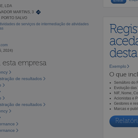
E, LDA
VADOR MARTINS, 3
5 PORTO SALVO
tividades de serviços de intermediação de atividades
Regis
ias
aceda
l.com
dest
5, 2024)
a esta empresa
Exemplo
ency
O que incl
tração de resultados
Semáforo do R
o
Evolução das 
NIF, Nome, Co
o
Acionistas e 
Gestores e re
tração de resultados
Marcas e publ
ency
Relatóri
vernance
vernance