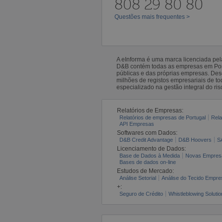
808 29 80 80
Questões mais frequentes >
A eInforma é uma marca licenciada pe
D&B contém todas as empresas em Portu
públicas e das próprias empresas. De
milhões de registos empresariais de 
especializado na gestão integral do ris
Relatórios de Empresas:
Relatórios de empresas de Portugal
Rela
API Empresas
Softwares com Dados:
D&B Credit Advantage
D&B Hoovers
S
Licenciamento de Dados:
Base de Dados à Medida
Novas Empres
Bases de dados on-line
Estudos de Mercado:
Análise Setorial
Análise do Tecido Empres
+:
Seguro de Crédito
Whistleblowing Solutio