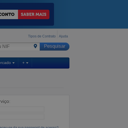
Tipos de Contrato
Ajuda
ercado
+
viço:
eceu-se da sua password de acesso?