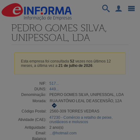
PEDRO GOMES SILVA,
UNIPESSOAL, LDA
Esta empresa foi consultada
52
vezes nos últimos 12
meses, a última vez a
21 de julho de 2026
.
NIF:
517...
DUNS:
449...
Denominação:
PEDRO GOMES SILVA, UNIPESSOAL, LDA
Morada:
RUA ANTÓNIO LEAL DE ASCENSÃO, 12A
Código Postal:
2560-309 TORRES VEDRAS
47230 - Comércio a retalho de peixe,
Atividade (CAE):
crustáceos e moluscos
Antiguidade:
2 ano(s)
Email:
...@hotmail.com
Balanço