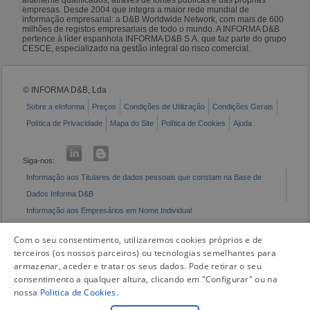
empresas. Desde 2004 que integra a maior rede mundial de
informação empresarial: a D&B Worldwide Network, com mais de 600
milhões de registos empresariais de todo o mundo. A INFORMA D&B
pertence à líder espanhola INFORMA D&B S.A. que faz parte do grupo
CESCE, especializado na gestão integral do risco comercial.
© INFORMA D&B, Lda
Sobre a eInforma
Preços
Condições de Utilização
Condições Gerais
Política de Privacidade
Mapa do Site
Política de Cookies
Ajuda
Siga-nos:
Informação aos Titulares de dados pessoais que constam na Base de
Dados Informa D&B
Informação aos Empresários em Nome Individual
Livro de Reclamações Eletrónico
Com o seu consentimento, utilizaremos cookies próprios e de
terceiros (os nossos parceiros) ou tecnologias semelhantes para
armazenar, aceder e tratar os seus dados. Pode retirar o seu
consentimento a qualquer altura, clicando em "Configurar" ou na
nossa
Politica de Cookies
.