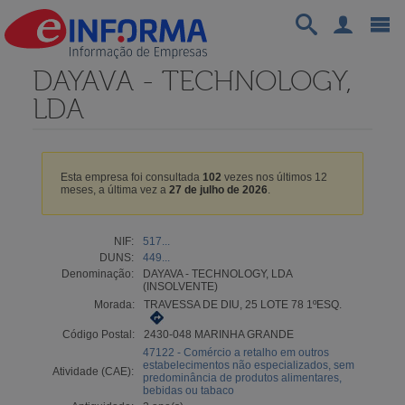
DAYAVA - TECHNOLOGY,
LDA
Esta empresa foi consultada
102
vezes nos últimos 12
meses, a última vez a
27 de julho de 2026
.
NIF:
517...
DUNS:
449...
Denominação:
DAYAVA - TECHNOLOGY, LDA
(INSOLVENTE)
Morada:
TRAVESSA DE DIU, 25 LOTE 78 1ºESQ.
Código Postal:
2430-048 MARINHA GRANDE
47122 - Comércio a retalho em outros
estabelecimentos não especializados, sem
Atividade (CAE):
predominância de produtos alimentares,
bebidas ou tabaco