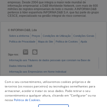
empresas. Desde 2004 que integra a maior rede mundial de
informação empresarial: a D&B Worldwide Network, com mais de 600
milhões de registos empresariais de todo o mundo. A INFORMA D&B
pertence à líder espanhola INFORMA D&B S.A. que faz parte do grupo
CESCE, especializado na gestão integral do risco comercial.
© INFORMA D&B, Lda
Sobre a eInforma
Preços
Condições de Utilização
Condições Gerais
Política de Privacidade
Mapa do Site
Política de Cookies
Ajuda
Siga-nos:
Informação aos Titulares de dados pessoais que constam na Base de
Dados Informa D&B
Informação aos Empresários em Nome Individual
Livro de Reclamações Eletrónico
Com o seu consentimento, utilizaremos cookies próprios e de
terceiros (os nossos parceiros) ou tecnologias semelhantes para
armazenar, aceder e tratar os seus dados. Pode retirar o seu
consentimento a qualquer altura, clicando em "Configurar" ou na
nossa
Politica de Cookies
.