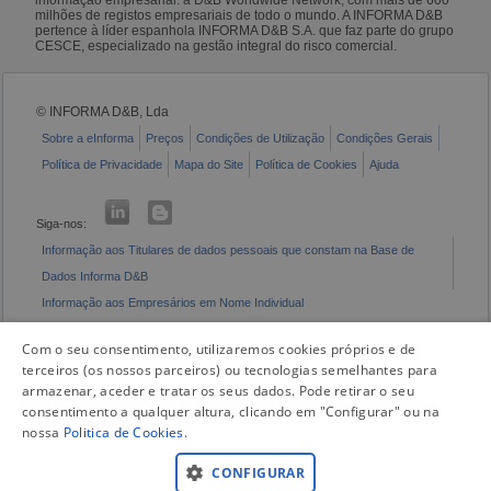
milhões de registos empresariais de todo o mundo. A INFORMA D&B
pertence à líder espanhola INFORMA D&B S.A. que faz parte do grupo
CESCE, especializado na gestão integral do risco comercial.
© INFORMA D&B, Lda
Sobre a eInforma
Preços
Condições de Utilização
Condições Gerais
Política de Privacidade
Mapa do Site
Política de Cookies
Ajuda
Siga-nos:
Informação aos Titulares de dados pessoais que constam na Base de
Dados Informa D&B
Informação aos Empresários em Nome Individual
Livro de Reclamações Eletrónico
Com o seu consentimento, utilizaremos cookies próprios e de
terceiros (os nossos parceiros) ou tecnologias semelhantes para
armazenar, aceder e tratar os seus dados. Pode retirar o seu
consentimento a qualquer altura, clicando em "Configurar" ou na
nossa
Politica de Cookies
.
CONFIGURAR