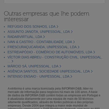
Outras empresas que lhe podem
interessar
REFÚGIO DOS SONHOS, LDA
ASSUNTO JANOTA, UNIPESSOAL, LDA
RADARVIRTUAL, LDA
IVAN & CASTRO - CONTABILIDADE, LDA
FRESCURAÇUCARADA, UNIPESSOAL, LDA
ESTREIAPÓDIO - COMÉRCIO DE AUTOMÓVEIS, LDA
VÍCTOR DIAS ABREU - CONSTRUÇÃO CIVIL, UNIPESSOAL,
...
MÁRCIO SÁ, UNIPESSOAL, LDA
AGÊNCIA SANTOS, SOCIEDADE UNIPESSOAL, LDA
INTENSO ENSAIO - UNIPESSOAL, LDA
A eInforma é uma marca licenciada pela INFORMA D&B, líder no
mercado de informação para negócios há mais de 100 anos. A base
de dados da INFORMA D&B contém todas as empresas em Portugal e
é atualizada diariamente por uma equipa de mais de 50 técnicos
altamente qualificados, através de fontes públicas e das próprias
empresas. Desde 2004 que integra a maior rede mundial de
informação empresarial: a D&B Worldwide Network, com mais de 600