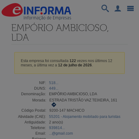
EMPÓRIO AMBICIOSO,
LDA
Esta empresa foi consultada
122
vezes nos últimos 12
meses, a última vez a
12 de julho de 2026
.
NIF:
518...
DUNS:
449...
Denominação:
EMPÓRIO AMBICIOSO, LDA
Morada:
ESTRADA TRISTÃO VAZ TEIXEIRA, 161
Código Postal:
9200-147 MACHICO
Atividade (CAE):
55201 - Alojamento mobilado para turistas
Antiguidade:
2 ano(s)
Telefone:
939814...
Email:
...@gmail.com
Balanço