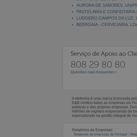
AURORA DE SABORES, UNIP
PASTELARIA E CONFEITARIA
LUDGERO CAMPOS DA LUZ, 
BEERGAIA - CERVEJARIA, LD
Serviço de Apoio ao Cli
808 29 80 80
Questões mais frequentes >
A eInforma é uma marca licenciada pe
D&B contém todas as empresas em Portu
públicas e das próprias empresas. De
milhões de registos empresariais de 
especializado na gestão integral do ris
Relatórios de Empresas:
Relatórios de empresas de Portugal
Rela