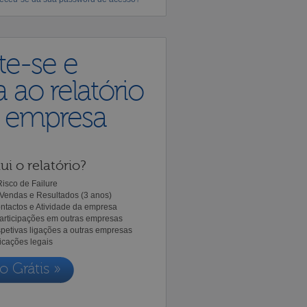
te-se e
 ao relatório
a empresa
ui o relatório?
isco de Failure
Vendas e Resultados (3 anos)
ntactos e Atividade da empresa
Participações em outras empresas
spetivas ligações a outras empresas
icações legais
o Grátis »