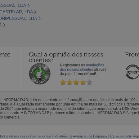
ESSOAL, LDA
 CASTELAR, LDA
UNIPESSOAL, LDA
A
ente
Qual a opinião dos nossos
Prot
clientes?
Registamos as
avaliações
dos nossos clientes
através
da plataforma eKomi!
la INFORMA D&B, líder no mercado de informação para negócios há mais de 100
gal e é atualizada diariamente por uma equipa de mais de 50 técnicos altamente 
sde 2004 que integra a maior rede mundial de informação empresarial: a D&B Wor
todo o mundo. A INFORMA D&B pertence à líder espanhola INFORMA D&B S.A. que 
co comercial.
tórios de empresas internacionais
Relatório de Avaliação de Empresa
CyberSecurity Rep