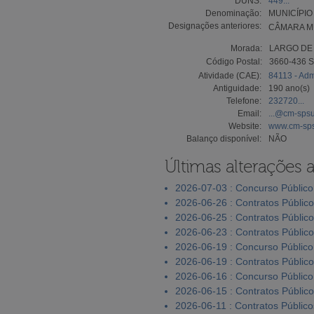
DUNS:
449...
Denominação:
MUNICÍPIO
Designações anteriores:
CÂMARA M
Morada:
LARGO DE
Código Postal:
3660-436 
Atividade (CAE):
84113 - Adm
Antiguidade:
190 ano(s)
Telefone:
232720...
Email:
...@cm-spsu
Website:
www.cm-sps
Balanço disponível:
NÃO
Últimas alterações 
2026-07-03 : Concurso Público
2026-06-26 : Contratos Públic
2026-06-25 : Contratos Públic
2026-06-23 : Contratos Públic
2026-06-19 : Concurso Público
2026-06-19 : Contratos Públic
2026-06-16 : Concurso Público
2026-06-15 : Contratos Públic
2026-06-11 : Contratos Público