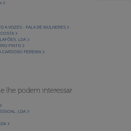
s
TO A VOZES - FALA DE MULHERES
A COSTA
 LAFÕES, LDA
EIRO PINTO
HA CARDOSO PEREIRA
e lhe podem interessar
ESSOAL, LDA
LDA