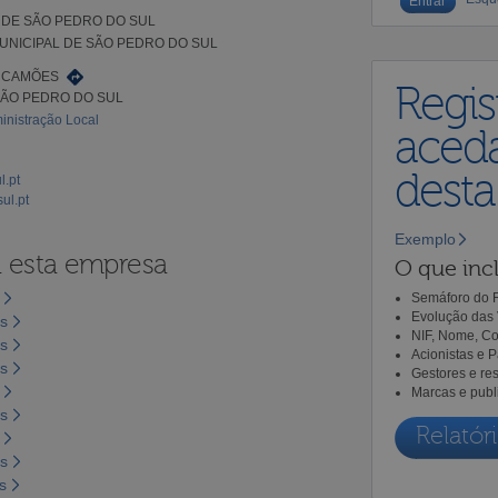
 DE SÃO PEDRO DO SUL
UNICIPAL DE SÃO PEDRO DO SUL
 CAMÕES
Regis
SÃO PEDRO DO SUL
inistração Local
aceda
dest
l.pt
ul.pt
Exemplo
a esta empresa
O que incl
Semáforo do R
Evolução das 
os
NIF, Nome, Co
os
Acionistas e 
os
Gestores e re
Marcas e publ
os
Relatóri
os
s