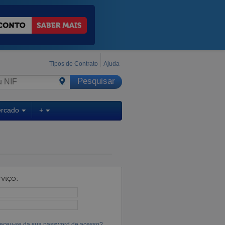
Tipos de Contrato
Ajuda
ercado
+
viço:
eceu-se da sua password de acesso?