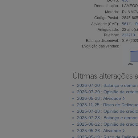
DUNS:
450...
Denominação:
LAMEGO 
Morada:
RUA MOV
Código Postal:
2845-60
Atividade (CAE):
56111 - R
Antiguidade:
22 ano(s)
Telefone:
212210...
Balanço disponível:
SIM (202
Evolução das vendas:
2023
Últimas alterações 
2026-07-20 : Balanço e demons
2026-07-20 : Opinião de crédit
2026-05-28 : Atividade
2025-11-25 : Risco de Delinqu
2025-07-28 : Opinião de crédit
2025-07-28 : Balanço e demons
2025-06-12 : Opinião de crédit
2025-05-26 : Atividade
2025-05-19 : Risco de Delinqu