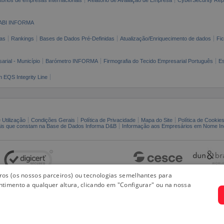
ABI INFORMA
as
Rankings
Bases de Dados Pré-Definidas
Atualização/Enriquecimento de dados
Fi
arial - Município
Barómetro INFORMA
Firmografia do Tecido Empresarial Português
Es
n EQS Integrity Line
 Utilização
Condições Gerais
Política de Privacidade
Mapa do Site
Política de Cookie
ais que constam na Base de Dados Informa D&B
Informação aos Empresários em Nome Ind
iros (os nossos parceiros) ou tecnologias semelhantes para
ntimento a qualquer altura, clicando em "Configurar" ou na nossa