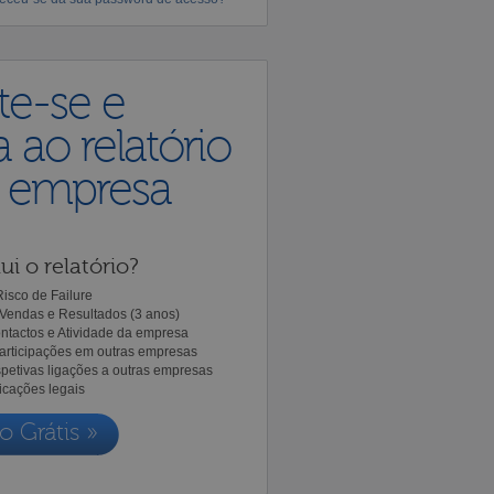
te-se e
 ao relatório
a empresa
ui o relatório?
isco de Failure
Vendas e Resultados (3 anos)
ntactos e Atividade da empresa
Participações em outras empresas
spetivas ligações a outras empresas
icações legais
o Grátis »