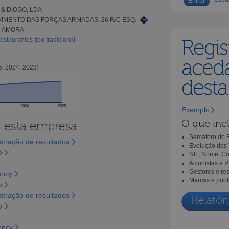
& DIOGO, LDA
IMENTO DAS FORÇAS ARMADAS, 26 R/C ESQ.
5 AMORA
estaurantes tipo tradicional
Regis
aceda
5, 2024, 2023)
dest
2024
2025
Exemplo
O que incl
a esta empresa
Semáforo do R
tração de resultados
Evolução das 
o
NIF, Nome, Co
Acionistas e 
Gestores e re
ency
Marcas e publ
o
tração de resultados
Relatóri
o
ency