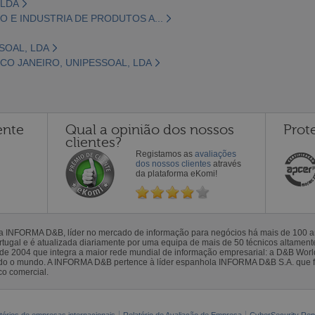
 LDA
 E INDUSTRIA DE PRODUTOS A...
SOAL, LDA
O JANEIRO, UNIPESSOAL, LDA
ente
Qual a opinião dos nossos
Prot
clientes?
Registamos as
avaliações
dos nossos clientes
através
da plataforma eKomi!
la INFORMA D&B, líder no mercado de informação para negócios há mais de 100
gal e é atualizada diariamente por uma equipa de mais de 50 técnicos altamente 
sde 2004 que integra a maior rede mundial de informação empresarial: a D&B Wor
todo o mundo. A INFORMA D&B pertence à líder espanhola INFORMA D&B S.A. que 
co comercial.
tórios de empresas internacionais
Relatório de Avaliação de Empresa
CyberSecurity Rep