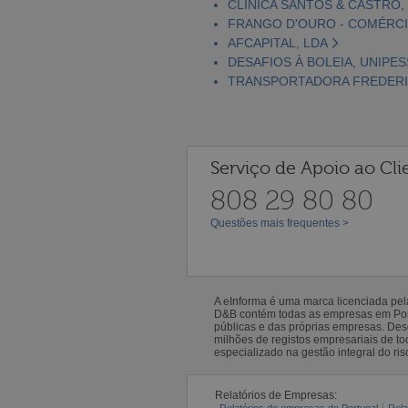
CLÍNICA SANTOS & CASTRO,
FRANGO D'OURO - COMÉRCIO
AFCAPITAL, LDA
DESAFIOS À BOLEIA, UNIPES
TRANSPORTADORA FREDERIC
Serviço de Apoio ao Cli
808 29 80 80
Questões mais frequentes >
A eInforma é uma marca licenciada pe
D&B contém todas as empresas em Portu
públicas e das próprias empresas. De
milhões de registos empresariais de 
especializado na gestão integral do ris
Relatórios de Empresas:
Relatórios de empresas de Portugal
Rela