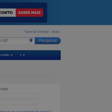
Tipos de Contrato
Ajuda
ercado
+
viço:
eceu-se da sua password de acesso?