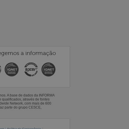
egemos a informação
 anos. A base de dados da INFORMA
qualificados, através de fontes
ldwide Network, com mais de 600
faz parte do grupo CESCE,
ort
Análise da Concorrência