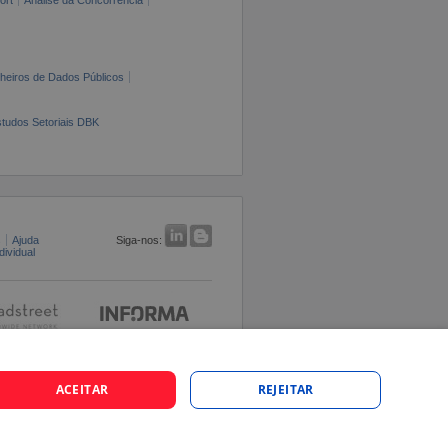
cheiros de Dados Públicos
tudos Setoriais DBK
s
Ajuda
Siga-nos:
ividual
ACEITAR
REJEITAR