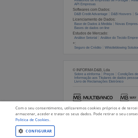
API Empresas
Softwares com Dados:
D&B Credit Advantage
D&B Hoovers
S
Licenciamento de Dados:
Base de Dados à Medida
Novas Empres
Bases de dados on-line
Estudos de Mercado:
Análise Setorial
Análise do Tecido Empres
+:
Seguro de Crédito
Whistleblowing Solutio
© INFORMA D&B, Lda
Sobre a eInforma
Preços
Condições de
Informação aos Titulares de dados pesso
Livro de Reclamações Eletrónico
Com o seu consentimento, utilizaremos cookies próprios e de terce
armazenar, aceder e tratar os seus dados. Pode retirar o seu conse
Politica de Cookies
.
CONFIGURAR