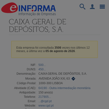
CAIXA GERAL DE
DEPÓSITOS, S.A.
Esta empresa foi consultada
3506
vezes nos últimos 12
meses, a última vez a
05 de agosto de 2026
.
NIF:
500...
DUNS:
450...
Denominação:
CAIXA GERAL DE DEPÓSITOS, S.A.
Morada:
AVENIDA JOÃO XXI, 63
Código Postal:
1000-300 LISBOA
Atividade (CAE):
64190 - Outra intermediação monetária
Antiguidade:
150 ano(s)
Telefone:
217905...
Email:
...@cgd.pt
Website:
www.cgd.pt