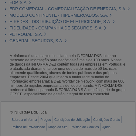
EDP, S.A.
EDP COMERCIAL - COMERCIALIZAÇÃO DE ENERGIA, S.A.
MODELO CONTINENTE - HIPERMERCADOS, S.A.
E-REDES - DISTRIBUIÇÃO DE ELETRICIDADE, S.A.
FIDELIDADE - COMPANHIA DE SEGUROS, S.A.
PETROGAL, S.A.
GENERALI SEGUROS, S.A.
A eInforma é uma marca licenciada pela INFORMA D&B, líder no
mercado de informação para negócios há mais de 100 anos. A base
de dados da INFORMA D&B contém todas as empresas em Portugal e
é atualizada diariamente por uma equipa de mais de 50 técnicos
altamente qualificados, através de fontes públicas e das próprias
empresas. Desde 2004 que integra a maior rede mundial de
informação empresarial: a D&B Worldwide Network, com mais de 600
milhões de registos empresariais de todo o mundo. A INFORMA D&B
pertence à líder espanhola INFORMA D&B S.A. que faz parte do grupo
CESCE, especializado na gestão integral do risco comercial.
© INFORMA D&B, Lda
Sobre a eInforma
Preços
Condições de Utilização
Condições Gerais
Política de Privacidade
Mapa do Site
Política de Cookies
Ajuda