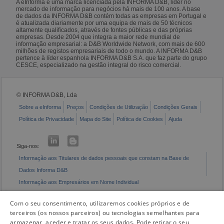
A eInforma é uma marca licenciada pela INFORMA D&B, líder no
mercado de informação para negócios há mais de 100 anos. A base
de dados da INFORMA D&B contém todas as empresas em Portugal e
é atualizada diariamente por uma equipa de mais de 50 técnicos
altamente qualificados, através de fontes públicas e das próprias
empresas. Desde 2004 que integra a maior rede mundial de
informação empresarial: a D&B Worldwide Network, com mais de 600
milhões de registos empresariais de todo o mundo. A INFORMA D&B
pertence à líder espanhola INFORMA D&B S.A. que faz parte do grupo
CESCE, especializado na gestão integral do risco comercial.
© INFORMA D&B, Lda
Sobre a eInforma
Preços
Condições de Utilização
Condições Gerais
Política de Privacidade
Mapa do Site
Política de Cookies
Ajuda
Siga-nos:
Informação aos Titulares de dados pessoais que constam na Base de
Dados Informa D&B
Informação aos Empresários em Nome Individual
Livro de Reclamações Eletrónico
Com o seu consentimento, utilizaremos cookies próprios e de
terceiros (os nossos parceiros) ou tecnologias semelhantes para
armazenar, aceder e tratar os seus dados. Pode retirar o seu