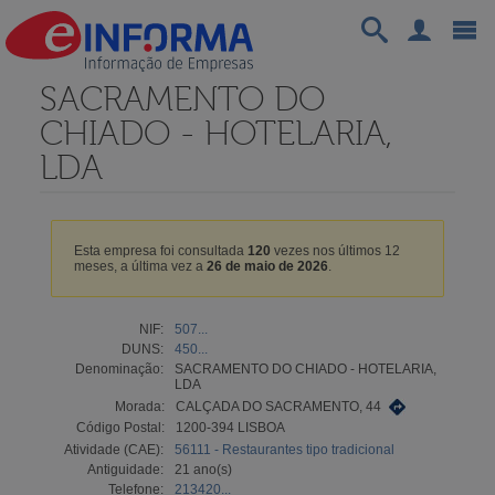
SACRAMENTO DO
CHIADO - HOTELARIA,
LDA
Esta empresa foi consultada
120
vezes nos últimos 12
meses, a última vez a
26 de maio de 2026
.
NIF:
507...
DUNS:
450...
Denominação:
SACRAMENTO DO CHIADO - HOTELARIA,
LDA
Morada:
CALÇADA DO SACRAMENTO, 44
Código Postal:
1200-394 LISBOA
Atividade (CAE):
56111 - Restaurantes tipo tradicional
Antiguidade:
21 ano(s)
Telefone:
213420...