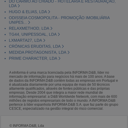
DO CARMO AO CHIADO - HOTELARIA E RESTAURAÇÃO,
LDA
HUGO & ELIAS, LDA
ODISSEIA COSMOPOLITA - PROMOÇÃO IMOBILIÁRIA
UNIPES...
RELAXMETHOD, LDA
TG44, UNIPESSOAL, LDA
LXMARTA27, LDA
CRÓNICAS ERUDITAS, LDA
MEDIDA PROTAGONISTA, LDA
PRIME CHARACTER, LDA
A eInforma é uma marca licenciada pela INFORMA D&B, líder no
mercado de informação para negócios há mais de 100 anos. A base
de dados da INFORMA D&B contém todas as empresas em Portugal e
é atualizada diariamente por uma equipa de mais de 50 técnicos
altamente qualificados, através de fontes públicas e das próprias
empresas. Desde 2004 que integra a maior rede mundial de
informação empresarial: a D&B Worldwide Network, com mais de 600
milhões de registos empresariais de todo o mundo. A INFORMA D&B
pertence à líder espanhola INFORMA D&B S.A. que faz parte do grupo
CESCE, especializado na gestão integral do risco comercial.
© INFORMA D&B, Lda