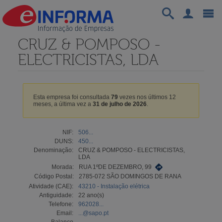
CRUZ & POMPOSO -
ELECTRICISTAS, LDA
Esta empresa foi consultada
79
vezes nos últimos 12
meses, a última vez a
31 de julho de 2026
.
NIF:
506...
DUNS:
450...
Denominação:
CRUZ & POMPOSO - ELECTRICISTAS,
LDA
Morada:
RUA 1ºDE DEZEMBRO, 99
Código Postal:
2785-072 SÃO DOMINGOS DE RANA
Atividade (CAE):
43210 - Instalação elétrica
Antiguidade:
22 ano(s)
Telefone:
962028...
Email:
...@sapo.pt
Balanço