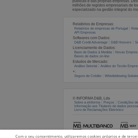
públicas e das próprias empresas. De
milhões de registos empresariais de 
especializado na gestão integral do ris
Relatórios de Empresas:
Relatórios de empresas de Portugal
Rela
API Empresas
Softwares com Dados:
D&B Credit Advantage
D&B Hoovers
S
Licenciamento de Dados:
Base de Dados à Medida
Novas Empres
Bases de dados on-line
Estudos de Mercado:
Análise Setorial
Análise do Tecido Empres
+:
Seguro de Crédito
Whistleblowing Solutio
© INFORMA D&B, Lda
Sobre a eInforma
Preços
Condições de
Informação aos Titulares de dados pesso
Livro de Reclamações Eletrónico
Com o seu consentimento, utilizaremos cookies próprios e de terce