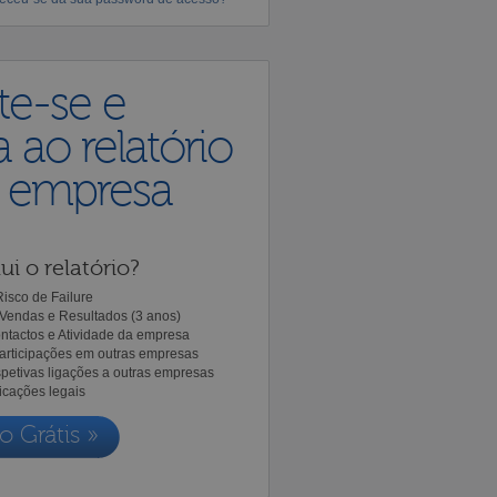
te-se e
 ao relatório
a empresa
ui o relatório?
isco de Failure
Vendas e Resultados (3 anos)
ntactos e Atividade da empresa
Participações em outras empresas
spetivas ligações a outras empresas
icações legais
o Grátis »