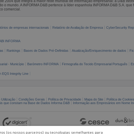
sde 2004 que integra a maior rede mundial de informação empresarial: a D&B Wor
todo o mundo. A INFORMA D&B pertence à líder espanhola INFORMA D&B S.A. que 
co comercial.
tórios de empresas internacionais
Relatório de Avaliação de Empresa
CyberSecurity Rep
ABI INFORMA
as
Rankings
Bases de Dados Pré-Definidas
Atualização/Enriquecimento de dados
Fi
arial - Município
Barómetro INFORMA
Firmografia do Tecido Empresarial Português
Es
n EQS Integrity Line
 Utilização
Condições Gerais
Política de Privacidade
Mapa do Site
Política de Cookie
ais que constam na Base de Dados Informa D&B
Informação aos Empresários em Nome Ind
iros (os nossos parceiros) ou tecnologias semelhantes para