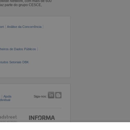
ldwide Network, com mais de 600
faz parte do grupo CESCE,
ort
Análise da Concorrência
cheiros de Dados Públicos
tudos Setoriais DBK
s
Ajuda
Siga-nos:
ividual