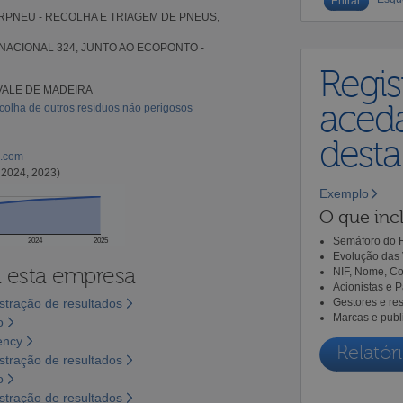
RPNEU - RECOLHA E TRIAGEM DE PNEUS,
NACIONAL 324, JUNTO AO ECOPONTO -
Regis
 VALE DE MADEIRA
aceda
colha de outros resíduos não perigosos
dest
l.com
 2024, 2023)
Exemplo
O que incl
Semáforo do R
2024
2025
Evolução das 
a esta empresa
NIF, Nome, Co
Acionistas e 
tração de resultados
Gestores e re
Marcas e publ
o
ency
Relatóri
tração de resultados
o
tração de resultados