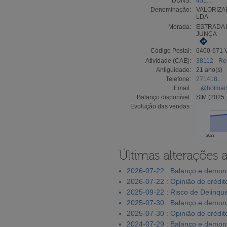
DUNS:
451...
Denominação:
VALORIZA
LDA
Morada:
ESTRADA 
JUNÇA
Código Postal:
6400-671
Atividade (CAE):
38112 - Re
Antiguidade:
21 ano(s)
Telefone:
271418...
Email:
...@hotmai
Balanço disponível:
SIM (2025,
Evolução das vendas:
2023
Últimas alterações 
2026-07-22 : Balanço e demons
2026-07-22 : Opinião de crédit
2025-09-22 : Risco de Delinqu
2025-07-30 : Balanço e demons
2025-07-30 : Opinião de crédit
2024-07-29 : Balanço e demons