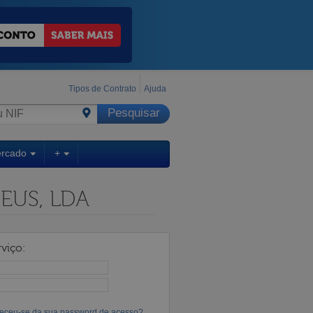
Tipos de Contrato
Ajuda
ercado
+
EUS, LDA
viço:
eceu-se da sua password de acesso?