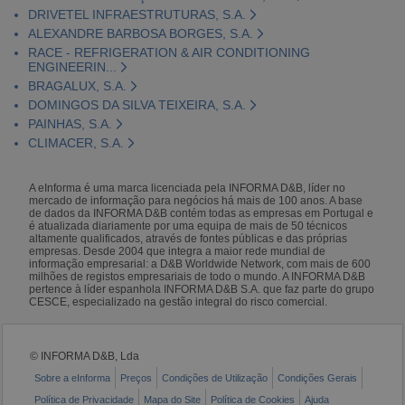
DRIVETEL INFRAESTRUTURAS, S.A.
ALEXANDRE BARBOSA BORGES, S.A.
RACE - REFRIGERATION & AIR CONDITIONING
ENGINEERIN...
BRAGALUX, S.A.
DOMINGOS DA SILVA TEIXEIRA, S.A.
PAINHAS, S.A.
CLIMACER, S.A.
A eInforma é uma marca licenciada pela INFORMA D&B, líder no
mercado de informação para negócios há mais de 100 anos. A base
de dados da INFORMA D&B contém todas as empresas em Portugal e
é atualizada diariamente por uma equipa de mais de 50 técnicos
altamente qualificados, através de fontes públicas e das próprias
empresas. Desde 2004 que integra a maior rede mundial de
informação empresarial: a D&B Worldwide Network, com mais de 600
milhões de registos empresariais de todo o mundo. A INFORMA D&B
pertence à líder espanhola INFORMA D&B S.A. que faz parte do grupo
CESCE, especializado na gestão integral do risco comercial.
© INFORMA D&B, Lda
Sobre a eInforma
Preços
Condições de Utilização
Condições Gerais
Política de Privacidade
Mapa do Site
Política de Cookies
Ajuda