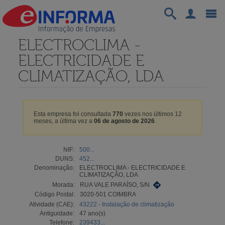
ELECTROCLIMA -
ELECTRICIDADE E
CLIMATIZAÇÃO, LDA
Esta empresa foi consultada
770
vezes nos últimos 12
meses, a última vez a
06 de agosto de 2026
.
NIF:
500...
DUNS:
452...
Denominação:
ELECTROCLIMA - ELECTRICIDADE E
CLIMATIZAÇÃO, LDA
Morada:
RUA VALE PARAÍSO, S/N
Código Postal:
3020-501 COIMBRA
Atividade (CAE):
43222 - Instalação de climatização
Antiguidade:
47 ano(s)
Telefone:
239433...