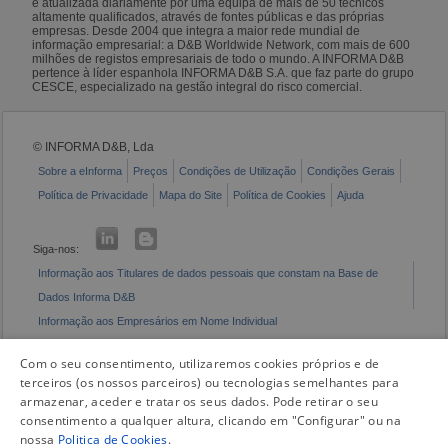
é atualizada diariamente por uma equipa de mais de 50 técnicos
altamente qualificados, através de fontes públicas e das próprias
empresas. Desde 2004 que integra a maior rede mundial de
informação empresarial: a D&B Worldwide Network, com mais de 600
milhões de registos empresariais de todo o mundo. A INFORMA D&B
pertence à líder espanhola INFORMA D&B S.A. que faz parte do grupo
CESCE, especializado na gestão integral do risco comercial.
© INFORMA D&B, Lda
Sobre a eInforma
Preços
Condições de Utilização
Condições Gerais
Política de Privacidade
Mapa do Site
Política de Cookies
Ajuda
Siga-nos:
Informação aos Titulares de dados pessoais que constam na Base de
Dados Informa D&B
Informação aos Empresários em Nome Individual
Livro de Reclamações Eletrónico
Com o seu consentimento, utilizaremos cookies próprios e de
terceiros (os nossos parceiros) ou tecnologias semelhantes para
armazenar, aceder e tratar os seus dados. Pode retirar o seu
consentimento a qualquer altura, clicando em "Configurar" ou na
nossa
Politica de Cookies
.