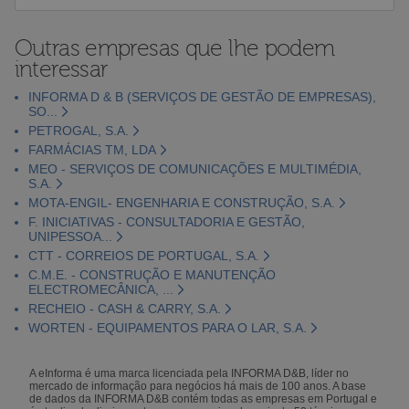
Outras empresas que lhe podem
interessar
INFORMA D & B (SERVIÇOS DE GESTÃO DE EMPRESAS),
SO...
PETROGAL, S.A.
FARMÁCIAS TM, LDA
MEO - SERVIÇOS DE COMUNICAÇÕES E MULTIMÉDIA,
S.A.
MOTA-ENGIL- ENGENHARIA E CONSTRUÇÃO, S.A.
F. INICIATIVAS - CONSULTADORIA E GESTÃO,
UNIPESSOA...
CTT - CORREIOS DE PORTUGAL, S.A.
C.M.E. - CONSTRUÇÃO E MANUTENÇÃO
ELECTROMECÂNICA, ...
RECHEIO - CASH & CARRY, S.A.
WORTEN - EQUIPAMENTOS PARA O LAR, S.A.
A eInforma é uma marca licenciada pela INFORMA D&B, líder no
mercado de informação para negócios há mais de 100 anos. A base
de dados da INFORMA D&B contém todas as empresas em Portugal e