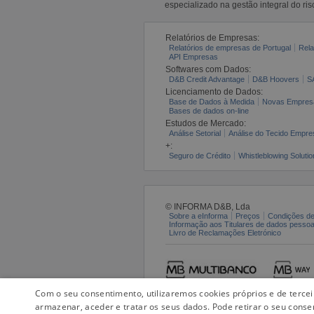
especializado na gestão integral do ris
Relatórios de Empresas:
Relatórios de empresas de Portugal
Rela
API Empresas
Softwares com Dados:
D&B Credit Advantage
D&B Hoovers
S
Licenciamento de Dados:
Base de Dados à Medida
Novas Empres
Bases de dados on-line
Estudos de Mercado:
Análise Setorial
Análise do Tecido Empres
+:
Seguro de Crédito
Whistleblowing Solutio
© INFORMA D&B, Lda
Sobre a eInforma
Preços
Condições de
Informação aos Titulares de dados pesso
Livro de Reclamações Eletrónico
Com o seu consentimento, utilizaremos cookies próprios e de terce
armazenar, aceder e tratar os seus dados. Pode retirar o seu conse