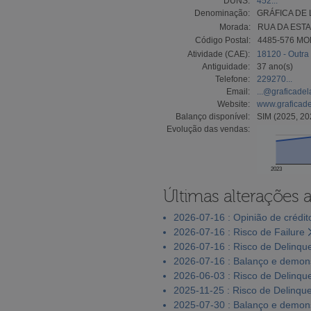
DUNS:
452...
Denominação:
GRÁFICA DE 
Morada:
RUA DA ESTA
Código Postal:
4485-576 MO
Atividade (CAE):
18120 - Outra
Antiguidade:
37 ano(s)
Telefone:
229270...
Email:
...@graficade
Website:
www.graficad
Balanço disponível:
SIM (2025, 20
Evolução das vendas:
2023
Últimas alterações 
2026-07-16 : Opinião de crédit
2026-07-16 : Risco de Failure
2026-07-16 : Risco de Delinqu
2026-07-16 : Balanço e demons
2026-06-03 : Risco de Delinqu
2025-11-25 : Risco de Delinqu
2025-07-30 : Balanço e demons