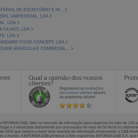
TERIAL DE ESCRITÓRIO E IN...
RS, UNIPESSOAL, LDA
AL, LDA
& FILHOS, LDA
TE, LDA
STANDARD FOOD CONCEPT, LDA
EDADE AGRÍCOLA E COMERCIAL...
ente
Qual a opinião dos nossos
Prot
clientes?
Registamos as
avaliações
dos nossos clientes
através
da plataforma eKomi!
la INFORMA D&B, líder no mercado de informação para negócios há mais de 100
gal e é atualizada diariamente por uma equipa de mais de 50 técnicos altamente 
sde 2004 que integra a maior rede mundial de informação empresarial: a D&B Wor
todo o mundo. A INFORMA D&B pertence à líder espanhola INFORMA D&B S.A. que 