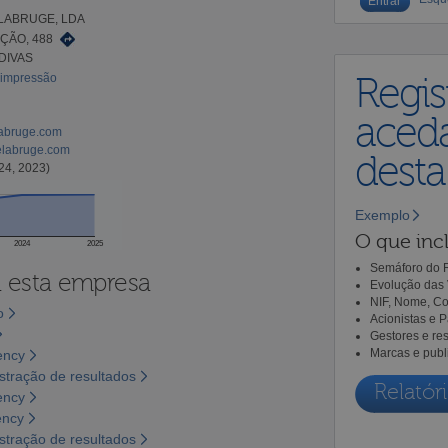
LABRUGE, LDA
ÇÃO, 488
DIVAS
 impressão
Regis
aceda
labruge.com
elabruge.com
dest
24, 2023)
Exemplo
O que incl
2024
2025
Semáforo do R
a esta empresa
Evolução das 
NIF, Nome, Co
o
Acionistas e 
Gestores e re
Marcas e publ
ency
tração de resultados
Relatóri
ency
ency
tração de resultados