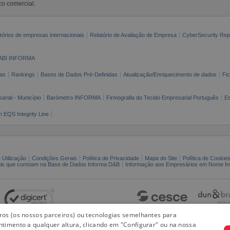
co comercial.
tórios de empresas internacionais
Relatório de Avaliação de Empresa
CyberSecurity Rep
ABI INFORMA
as
Rankings
Bases de Dados Pré-Definidas
Atualização/Enriquecimento de dados
Fi
arial - Município
Barómetro INFORMA
Firmografia do Tecido Empresarial Português
Es
n EQS Integrity Line
 Utilização
Condições Gerais
Política de Privacidade
Mapa do Site
Política de Cookie
ais que constam na Base de Dados Informa D&B
Informação aos Empresários em Nome Ind
iros (os nossos parceiros) ou tecnologias semelhantes para
ntimento a qualquer altura, clicando em "Configurar" ou na nossa