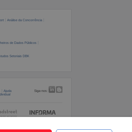
ort
Análise da Concorrência
cheiros de Dados Públicos
tudos Setoriais DBK
s
Ajuda
Siga-nos:
ividual