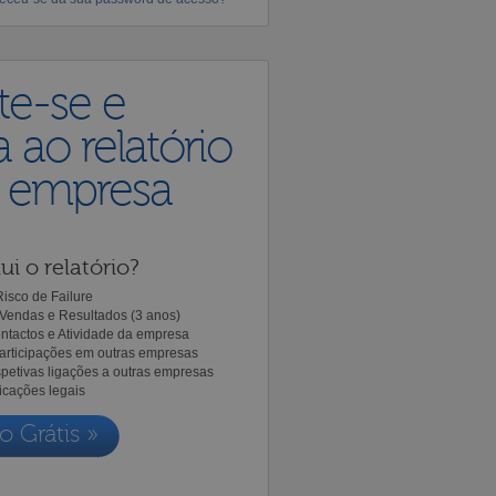
te-se e
 ao relatório
a empresa
ui o relatório?
isco de Failure
Vendas e Resultados (3 anos)
ntactos e Atividade da empresa
Participações em outras empresas
spetivas ligações a outras empresas
icações legais
o Grátis »