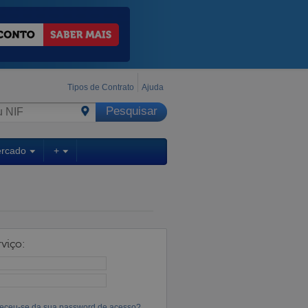
Tipos de Contrato
Ajuda
ercado
+
viço:
eceu-se da sua password de acesso?