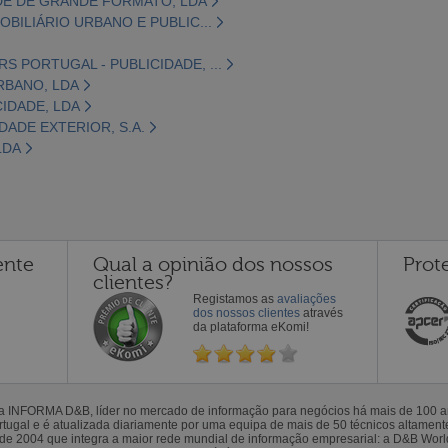
DE DE GRANDE FORMATO, LDA
OBILIÁRIO URBANO E PUBLIC...
S PORTUGAL - PUBLICIDADE, ...
RBANO, LDA
CIDADE, LDA
DADE EXTERIOR, S.A.
LDA
ente
Qual a opinião dos nossos
Prot
clientes?
Registamos as
avaliações
dos nossos clientes
através
da plataforma eKomi!
la INFORMA D&B, líder no mercado de informação para negócios há mais de 100
gal e é atualizada diariamente por uma equipa de mais de 50 técnicos altamente 
sde 2004 que integra a maior rede mundial de informação empresarial: a D&B Wor