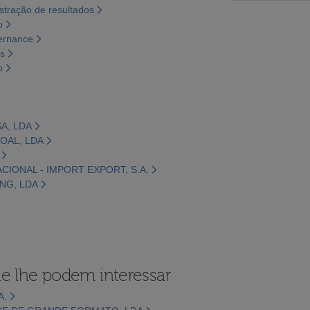
tração de resultados
o
vernance
os
o
A, LDA
SOAL, LDA
ACIONAL - IMPORT EXPORT, S.A.
ING, LDA
e lhe podem interessar
A.