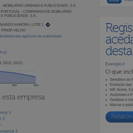
- MOBILIÁRIO URBANO E PUBLICIDADE, S.A.
PORTUGAL - COMPANHIA DE MOBILIÁRIO
E PUBLICIDADE, S.A.
Regis
NANDO NAMORA, LOTE 1
7 PRIOR VELHO
aceda
tividades das agências de publicidade
dest
k.pt
t
4, 2023, 2022)
Exemplo
O que incl
Semáforo do R
Evolução das 
2023
2024
NIF, Nome, Co
Acionistas e 
a esta empresa
Gestores e re
Marcas e publ
ency
Relatóri
o
vernance