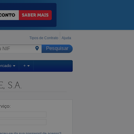
Tipos de Contrato
Ajuda
ercado
+
 S.A.
viço:
eceu-se da sua password de acesso?