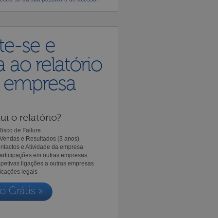
te-se e
 ao relatório
a empresa
ui o relatório?
isco de Failure
Vendas e Resultados (3 anos)
ntactos e Atividade da empresa
Participações em outras empresas
spetivas ligações a outras empresas
icações legais
o Grátis »