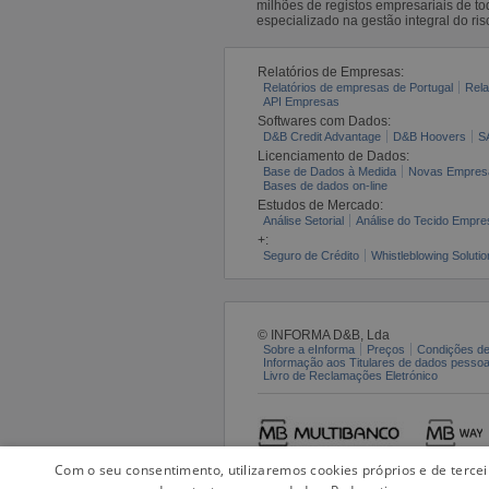
milhões de registos empresariais de 
especializado na gestão integral do ris
Relatórios de Empresas:
Relatórios de empresas de Portugal
Rela
API Empresas
Softwares com Dados:
D&B Credit Advantage
D&B Hoovers
S
Licenciamento de Dados:
Base de Dados à Medida
Novas Empres
Bases de dados on-line
Estudos de Mercado:
Análise Setorial
Análise do Tecido Empres
+:
Seguro de Crédito
Whistleblowing Solutio
© INFORMA D&B, Lda
Sobre a eInforma
Preços
Condições de
Informação aos Titulares de dados pesso
Livro de Reclamações Eletrónico
Com o seu consentimento, utilizaremos cookies próprios e de terce