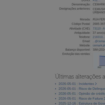
DUNS:
452...
Denominação:
CEMARK 
Designações anteriores:
CEMUSA 
URBANO 
Morada:
RUA FER
Código Postal:
2685-39
Atividade (CAE):
73110 - A
Antiguidade:
37 ano(s)
Telefone:
218310...
Email:
...@cemar
Website:
cemark.p
Balanço disponível:
SIM (202
Evolução das vendas:
2022
Últimas alterações 
2026-05-01 : Incidentes
2026-05-01 : Risco de Delinqu
2026-05-01 : Opinião de crédit
2026-05-01 : Risco de Failure
2025-12-16 : Estrutura de Go