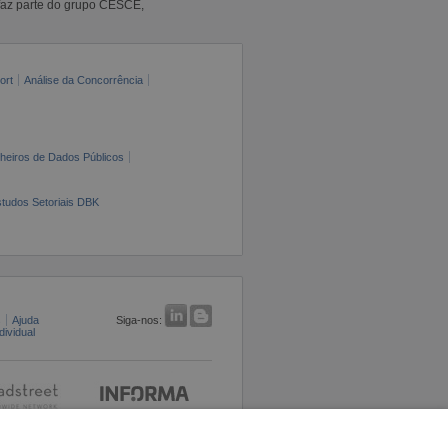
faz parte do grupo CESCE,
ort
Análise da Concorrência
cheiros de Dados Públicos
tudos Setoriais DBK
s
Ajuda
Siga-nos:
ividual