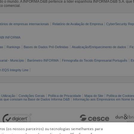
todo o mundo. A INFORMA D&B pertence à líder espanhola INFORMA D&B S.A. que 
co comercial.
tórios de empresas internacionais
Relatório de Avaliação de Empresa
CyberSecurity Rep
ABI INFORMA
as
Rankings
Bases de Dados Pré-Definidas
Atualização/Enriquecimento de dados
Fi
arial - Município
Barómetro INFORMA
Firmografia do Tecido Empresarial Português
Es
n EQS Integrity Line
 Utilização
Condições Gerais
Política de Privacidade
Mapa do Site
Política de Cookie
ais que constam na Base de Dados Informa D&B
Informação aos Empresários em Nome Ind
iros (os nossos parceiros) ou tecnologias semelhantes para