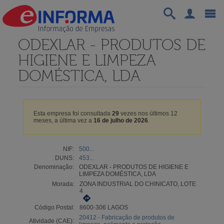
ODEXLAR - PRODUTOS DE
HIGIENE E LIMPEZA
DOMÉSTICA, LDA
Esta empresa foi consultada
29
vezes nos últimos 12
meses, a última vez a
16 de julho de 2026
.
NIF:
500...
DUNS:
453...
Denominação:
ODEXLAR - PRODUTOS DE HIGIENE E
LIMPEZA DOMÉSTICA, LDA
Morada:
ZONA INDUSTRIAL DO CHINICATO, LOTE
4
Código Postal:
8600-306 LAGOS
20412 - Fabricação de produtos de
Atividade (CAE):