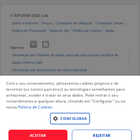
© INFORMA D&B, Lda
Sobre a eInforma
Preços
Condições de Utilização
Condições Gerais
Política de Privacidade
Mapa do Site
Política de Cookies
Ajuda
Siga-nos:
Informação aos Titulares de dados pessoais que constam na Base de
Dados Informa D&B
Informação aos Empresários em Nome Individual
Livro de Reclamações Eletrónico
Com o seu consentimento, utilizaremos cookies próprios e de
terceiros (os nossos parceiros) ou tecnologias semelhantes para
armazenar, aceder e tratar os seus dados. Pode retirar o seu
consentimento a qualquer altura, clicando em "Configurar" ou na
nossa
Politica de Cookies
.
CONFIGURAR
ACEITAR
REJEITAR