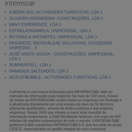
interessar
A BEIRA-SOL-ACTIVIDADES TURISTICAS, LDA
OLIVEIRA VERDADEIRA -CONSTRUÇÕES, LDA
WAVY EXPERIENCE, LDA
ESTRELATAGARELA, UNIPESSOAL, LDA
ROTINAS & INSTANTES, UNIPESSOAL, LDA
PAGARETE, MICROALGAE SOLUTIONS, SOCIEDADE
UNIPESSO...
JOSÉ VASCO SOUSA - CONSTRUÇÕES, UNIPESSOAL,
LDA
SUMMERFELL, LDA
PARAÍSOS SALTEADOS, LDA
ADJUSTBUBBLE - ACTIVIDADES TURÍSTICAS, LDA
A eInforma é uma marca licenciada pela INFORMA D&B, líder no
mercado de informação para negócios há mais de 100 anos. A base
de dados da INFORMA D&B contém todas as empresas em Portugal e
é atualizada diariamente por uma equipa de mais de 50 técnicos
altamente qualificados, através de fontes públicas e das próprias
empresas. Desde 2004 que integra a maior rede mundial de
informação empresarial: a D&B Worldwide Network, com mais de 600
milhões de registos empresariais de todo o mundo. A INFORMA D&B
pertence à líder espanhola INFORMA D&B S.A. que faz parte do grupo
CESCE, especializado na gestão integral do risco comercial.