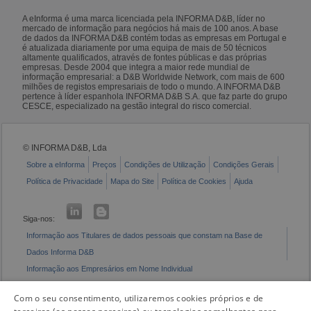
A eInforma é uma marca licenciada pela INFORMA D&B, líder no
mercado de informação para negócios há mais de 100 anos. A base
de dados da INFORMA D&B contém todas as empresas em Portugal e
é atualizada diariamente por uma equipa de mais de 50 técnicos
altamente qualificados, através de fontes públicas e das próprias
empresas. Desde 2004 que integra a maior rede mundial de
informação empresarial: a D&B Worldwide Network, com mais de 600
milhões de registos empresariais de todo o mundo. A INFORMA D&B
pertence à líder espanhola INFORMA D&B S.A. que faz parte do grupo
CESCE, especializado na gestão integral do risco comercial.
© INFORMA D&B, Lda
Sobre a eInforma
Preços
Condições de Utilização
Condições Gerais
Política de Privacidade
Mapa do Site
Política de Cookies
Ajuda
Siga-nos:
Informação aos Titulares de dados pessoais que constam na Base de
Dados Informa D&B
Informação aos Empresários em Nome Individual
Livro de Reclamações Eletrónico
Com o seu consentimento, utilizaremos cookies próprios e de