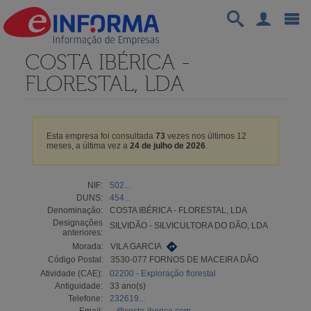
COSTA IBÉRICA -
FLORESTAL, LDA
Esta empresa foi consultada
73
vezes nos últimos 12
meses, a última vez a
24 de julho de 2026
.
NIF:
502...
DUNS:
454...
Denominação:
COSTA IBÉRICA - FLORESTAL, LDA
Designações
SILVIDÃO - SILVICULTORA DO DÃO, LDA
anteriores:
Morada:
VILA GARCIA
Código Postal:
3530-077 FORNOS DE MACEIRA DÃO
Atividade (CAE):
02200 - Exploração florestal
Antiguidade:
33 ano(s)
Telefone:
232619...
Email:
...@costa-iberica.com