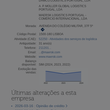
DAMCO LOGISTICS PORTUGAL, LDA
A. P. MOLLER GLOBAL LOGISTICS
PORTUGAL, LDA
MAERSK LOGISTICS PORTUGAL -
COMÉRCIO INTERNACIONAL, LDA
Morada:
AVENIDA DO COLÉGIO MILITAR, 37F 5º
Código Postal:
1500-180 LISBOA
Atividade (CAE):
52250 - Atividades dos serviços de logística
Antiguidade:
31 ano(s)
Telefone:
211201...
Email:
...@maersk.com
Website:
www.maersk.com
Balanço
disponível:
SIM (2024, 2023, 2022)
Evolução das
vendas:
2022
2023
2024
Últimas alterações a esta
empresa
2026-03-16 : Opinião de crédito