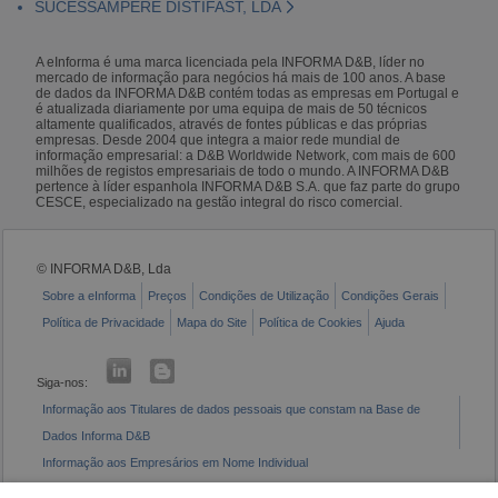
SUCESSAMPERE DISTIFAST, LDA
A eInforma é uma marca licenciada pela INFORMA D&B, líder no
mercado de informação para negócios há mais de 100 anos. A base
de dados da INFORMA D&B contém todas as empresas em Portugal e
é atualizada diariamente por uma equipa de mais de 50 técnicos
altamente qualificados, através de fontes públicas e das próprias
empresas. Desde 2004 que integra a maior rede mundial de
informação empresarial: a D&B Worldwide Network, com mais de 600
milhões de registos empresariais de todo o mundo. A INFORMA D&B
pertence à líder espanhola INFORMA D&B S.A. que faz parte do grupo
CESCE, especializado na gestão integral do risco comercial.
© INFORMA D&B, Lda
Sobre a eInforma
Preços
Condições de Utilização
Condições Gerais
Política de Privacidade
Mapa do Site
Política de Cookies
Ajuda
Siga-nos:
Informação aos Titulares de dados pessoais que constam na Base de
Dados Informa D&B
Informação aos Empresários em Nome Individual
Livro de Reclamações Eletrónico