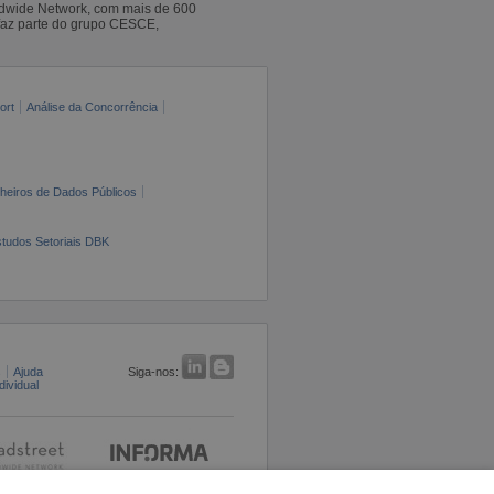
ldwide Network, com mais de 600
faz parte do grupo CESCE,
ort
Análise da Concorrência
cheiros de Dados Públicos
tudos Setoriais DBK
s
Ajuda
Siga-nos:
ividual