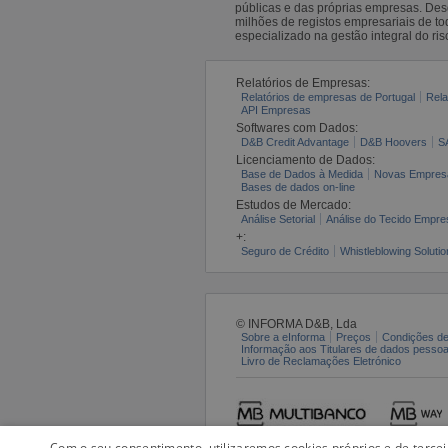
públicas e das próprias empresas. De
milhões de registos empresariais de 
especializado na gestão integral do ris
Relatórios de Empresas:
Relatórios de empresas de Portugal
Rela
API Empresas
Softwares com Dados:
D&B Credit Advantage
D&B Hoovers
S
Licenciamento de Dados:
Base de Dados à Medida
Novas Empres
Bases de dados on-line
Estudos de Mercado:
Análise Setorial
Análise do Tecido Empres
+:
Seguro de Crédito
Whistleblowing Solutio
© INFORMA D&B, Lda
Sobre a eInforma
Preços
Condições de
Informação aos Titulares de dados pesso
Livro de Reclamações Eletrónico
Com o seu consentimento, utilizaremos cookies próprios e de terce