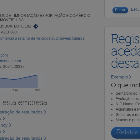
Esqu
ONDE - IMPORTAÇÃO EXPORTAÇÃO E COMÉRCIO
MÓVEIS, LDA
LISBOA, LOTE 102
7 AZEITÃO
Regis
omércio a retalho de veículos automóveis ligeiros
aceda
l.com
dest
ndconde.com
5, 2024, 2023)
Exemplo
O que incl
2024
2025
Semáforo do R
Evolução das 
a esta empresa
NIF, Nome, Co
Acionistas e 
tração de resultados
Gestores e re
o
Marcas e publ
ency
Relatóri
o
tração de resultados