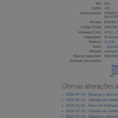
NIF:
503...
DUNS:
455...
Denominação:
STAND C
DE AUTO
Morada:
RUA DE 
Código Postal:
2925-55
Atividade (CAE):
47811 - C
Antiguidade:
31 ano(s)
Telefone:
212183...
Email:
...@gmai
Website:
www.sta
Balanço disponível:
SIM (202
Evolução das vendas:
2023
Últimas alterações 
2026-07-14 : Balanço e demons
2026-07-14 : Opinião de crédit
2025-11-25 : Risco de Delinqu
2025-07-10 : Opinião de crédit
2025-07-10 : Balanço e demons