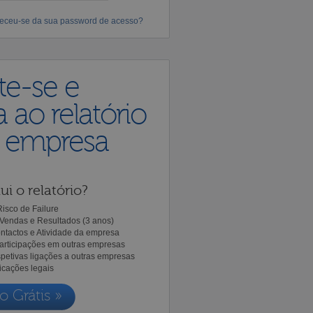
eceu-se da sua password de acesso?
te-se e
 ao relatório
a empresa
ui o relatório?
isco de Failure
Vendas e Resultados (3 anos)
ntactos e Atividade da empresa
Participações em outras empresas
spetivas ligações a outras empresas
icações legais
o Grátis »