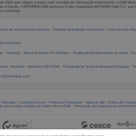
sde 2004 que integra a maior rede mundial de informação empresarial: a D&B Wor
todo o mundo. A INFORMA D&B pertence à líder espanhola INFORMA D&B S.A. que 
co comercial.
tórios de empresas internacionais
Relatório de Avaliação de Empresa
CyberSecurity Rep
ABI INFORMA
as
Rankings
Bases de Dados Pré-Definidas
Atualização/Enriquecimento de dados
Fi
arial - Município
Barómetro INFORMA
Firmografia do Tecido Empresarial Português
Es
n EQS Integrity Line
 Utilização
Condições Gerais
Política de Privacidade
Mapa do Site
Política de Cookie
ais que constam na Base de Dados Informa D&B
Informação aos Empresários em Nome Ind
iros (os nossos parceiros) ou tecnologias semelhantes para