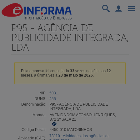
P95 - AGÊNCIA DE
PUBLICIDADE INTEGRADA,
LDA
Esta empresa foi consultada
33
vezes nos últimos 12
meses, a última vez a
23 de maio de 2026
.
NIF:
503...
DUNS:
455...
Denominação:
P95 - AGÊNCIA DE PUBLICIDADE
INTEGRADA, LDA
Morada:
AVENIDA DOM AFONSO HENRIQUES,
872 2º SALA 21
Código Postal:
4450-010 MATOSINHOS
73110 - Atividades das agências de
Atividade (CAE):