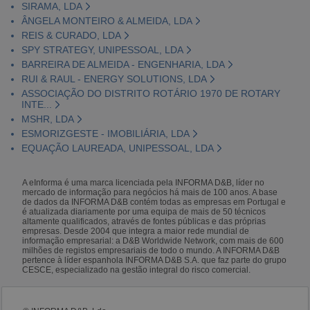
SIRAMA, LDA
ÂNGELA MONTEIRO & ALMEIDA, LDA
REIS & CURADO, LDA
SPY STRATEGY, UNIPESSOAL, LDA
BARREIRA DE ALMEIDA - ENGENHARIA, LDA
RUI & RAUL - ENERGY SOLUTIONS, LDA
ASSOCIAÇÃO DO DISTRITO ROTÁRIO 1970 DE ROTARY
INTE...
MSHR, LDA
ESMORIZGESTE - IMOBILIÁRIA, LDA
EQUAÇÃO LAUREADA, UNIPESSOAL, LDA
A eInforma é uma marca licenciada pela INFORMA D&B, líder no
mercado de informação para negócios há mais de 100 anos. A base
de dados da INFORMA D&B contém todas as empresas em Portugal e
é atualizada diariamente por uma equipa de mais de 50 técnicos
altamente qualificados, através de fontes públicas e das próprias
empresas. Desde 2004 que integra a maior rede mundial de
informação empresarial: a D&B Worldwide Network, com mais de 600
milhões de registos empresariais de todo o mundo. A INFORMA D&B
pertence à líder espanhola INFORMA D&B S.A. que faz parte do grupo
CESCE, especializado na gestão integral do risco comercial.