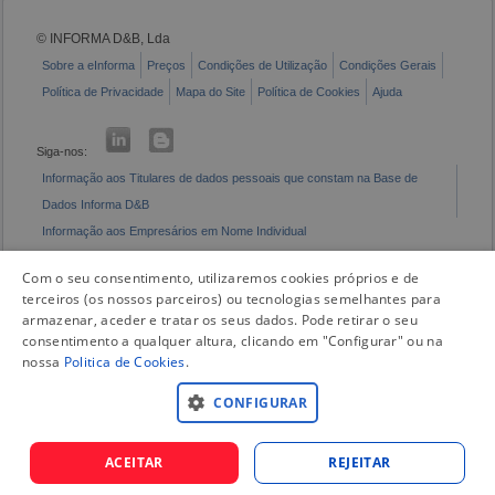
© INFORMA D&B, Lda
Sobre a eInforma
Preços
Condições de Utilização
Condições Gerais
Política de Privacidade
Mapa do Site
Política de Cookies
Ajuda
Siga-nos:
Informação aos Titulares de dados pessoais que constam na Base de
Dados Informa D&B
Informação aos Empresários em Nome Individual
Livro de Reclamações Eletrónico
Com o seu consentimento, utilizaremos cookies próprios e de
terceiros (os nossos parceiros) ou tecnologias semelhantes para
armazenar, aceder e tratar os seus dados. Pode retirar o seu
consentimento a qualquer altura, clicando em "Configurar" ou na
nossa
Politica de Cookies
.
CONFIGURAR
ACEITAR
REJEITAR