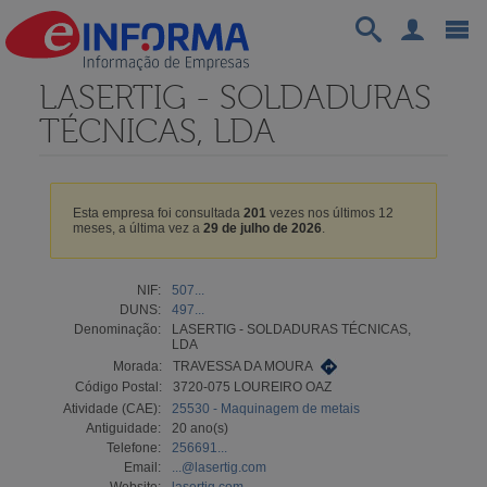
LASERTIG - SOLDADURAS
TÉCNICAS, LDA
Esta empresa foi consultada
201
vezes nos últimos 12
meses, a última vez a
29 de julho de 2026
.
NIF:
507...
DUNS:
497...
Denominação:
LASERTIG - SOLDADURAS TÉCNICAS,
LDA
Morada:
TRAVESSA DA MOURA
Código Postal:
3720-075 LOUREIRO OAZ
Atividade (CAE):
25530 - Maquinagem de metais
Antiguidade:
20 ano(s)
Telefone:
256691...
Email:
...@lasertig.com
Website:
lasertig.com