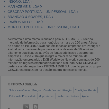
INSONO, LDA
MAR AZEMÉIS, LDA
GESCRAP PORTUGAL, UNIPESSOAL, LDA
BRANDÃO & SOARES, LDA
IRMÃOS MELO, LDA
MONTECH PORTUGAL, UNIPESSOAL, LDA
A eInforma é uma marca licenciada pela INFORMA D&B, líder no
mercado de informação para negócios há mais de 100 anos. A base
de dados da INFORMA D&B contém todas as empresas em Portugal e
é atualizada diariamente por uma equipa de mais de 50 técnicos
altamente qualificados, através de fontes públicas e das próprias
empresas. Desde 2004 que integra a maior rede mundial de
informação empresarial: a D&B Worldwide Network, com mais de 600
milhões de registos empresariais de todo o mundo. A INFORMA D&B
pertence à líder espanhola INFORMA D&B S.A. que faz parte do grupo
CESCE, especializado na gestão integral do risco comercial.
© INFORMA D&B, Lda
Sobre a eInforma
Preços
Condições de Utilização
Condições Gerais
Política de Privacidade
Mapa do Site
Política de Cookies
Ajuda