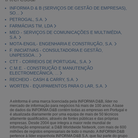
INFORMA D & B (SERVIÇOS DE GESTÃO DE EMPRESAS),
SO...
PETROGAL, S.A.
FARMÁCIAS TM, LDA
MEO - SERVIÇOS DE COMUNICAÇÕES E MULTIMÉDIA,
S.A.
MOTA-ENGIL- ENGENHARIA E CONSTRUÇÃO, S.A.
F. INICIATIVAS - CONSULTADORIA E GESTÃO,
UNIPESSOA...
CTT - CORREIOS DE PORTUGAL, S.A.
C.M.E. - CONSTRUÇÃO E MANUTENÇÃO
ELECTROMECÂNICA, ...
RECHEIO - CASH & CARRY, S.A.
WORTEN - EQUIPAMENTOS PARA O LAR, S.A.
A eInforma é uma marca licenciada pela INFORMA D&B, líder no
mercado de informação para negócios há mais de 100 anos. A base
de dados da INFORMA D&B contém todas as empresas em Portugal e
é atualizada diariamente por uma equipa de mais de 50 técnicos
altamente qualificados, através de fontes públicas e das próprias
empresas. Desde 2004 que integra a maior rede mundial de
informação empresarial: a D&B Worldwide Network, com mais de 600
milhões de registos empresariais de todo o mundo. A INFORMA D&B
pertence à líder espanhola INFORMA D&B S.A. que faz parte do grupo