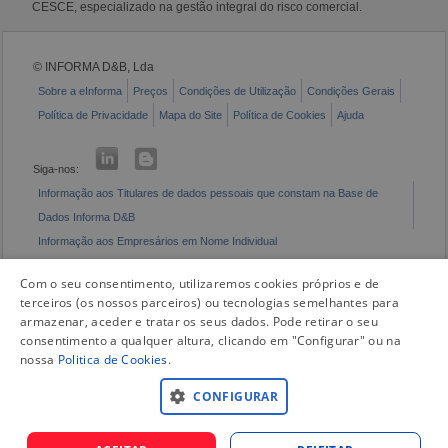
CESCE, especializado na gestão integral do risco comercial.
© INFORMA D&B, Lda
Sobre a eInforma
Preços
Condições de Utilização
Condições Gerais
Política de Privacidade
Mapa do Site
Política de Cookies
Ajuda
Siga-nos:
Informação aos Titulares de dados pessoais que constam na Base de
Dados Informa D&B
Informação aos Empresários em Nome Individual
Livro de Reclamações Eletrónico
Com o seu consentimento, utilizaremos cookies próprios e de
terceiros (os nossos parceiros) ou tecnologias semelhantes para
armazenar, aceder e tratar os seus dados. Pode retirar o seu
consentimento a qualquer altura, clicando em "Configurar" ou na
nossa
Politica de Cookies
.
CONFIGURAR