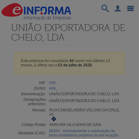
UNIÃO EXPORTADORA DE
CHELO, LDA
Esta empresa foi consultada
60
vezes nos últimos 12
meses, a última vez a
03 de julho de 2026
.
NIF:
500...
DUNS:
449...
Denominação:
UNIÃO EXPORTADORA DE CHELO, LDA
Designações
UNIÃO EXPORTADORA DO CHELO, LDA
anteriores:
Morada:
RUA CONSELHEIRO VELOSO DA CRUZ,
43
Código Postal:
4400-094 VILA NOVA DE GAIA
68200 - Arrendamento e exploração de
Atividade (CAE):
bens imobiliários próprios ou em locação