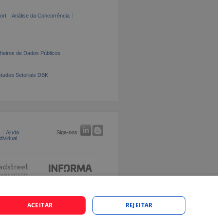
ort
Análise da Concorrência
cheiros de Dados Públicos
tudos Setoriais DBK
s
Ajuda
Siga-nos:
ividual
ACEITAR
REJEITAR