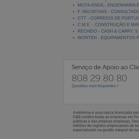
MOTA-ENGIL- ENGENHARIA E
F. INICIATIVAS - CONSULTAD
CTT - CORREIOS DE PORTUGA
C.M.E. - CONSTRUÇÃO E MA
RECHEIO - CASH & CARRY, S.
WORTEN - EQUIPAMENTOS PA
Serviço de Apoio ao Cli
808 29 80 80
Questões mais frequentes >
A eInforma é uma marca licenciada pe
D&B contém todas as empresas em Portu
públicas e das próprias empresas. De
milhões de registos empresariais de 
especializado na gestão integral do ris