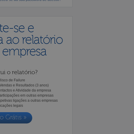
te-se e
 ao relatório
a empresa
ui o relatório?
isco de Failure
Vendas e Resultados (3 anos)
ntactos e Atividade da empresa
Participações em outras empresas
spetivas ligações a outras empresas
icações legais
o Grátis »