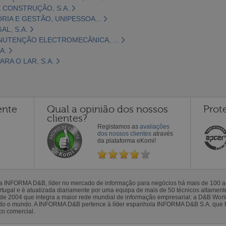
 CONSTRUÇÃO, S.A.
ORIA E GESTÃO, UNIPESSOA...
L, S.A.
NUTENÇÃO ELECTROMECÂNICA, ...
A.
RA O LAR, S.A.
ente
Qual a opinião dos nossos
Prot
clientes?
Registamos as
avaliações
dos nossos clientes
através
da plataforma eKomi!
la INFORMA D&B, líder no mercado de informação para negócios há mais de 100
gal e é atualizada diariamente por uma equipa de mais de 50 técnicos altamente 
sde 2004 que integra a maior rede mundial de informação empresarial: a D&B Wor
todo o mundo. A INFORMA D&B pertence à líder espanhola INFORMA D&B S.A. que 
co comercial.