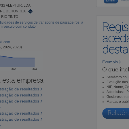
XIS ALEPTUR, LDA
RE DEHON, 316
 RIO TINTO
tividades de serviços de transporte de passageiros, a
Regis
em veículo com condutor
aceda
ail.com
dest
5, 2024, 2023)
Exemplo
O que incl
2024
2025
Semáforo do R
a esta empresa
Evolução das 
NIF, Nome, Co
tração de resultados
Acionistas e 
tração de resultados
Gestores e re
tração de resultados
Marcas e publ
Relatóri
tração de resultados
tração de resultados