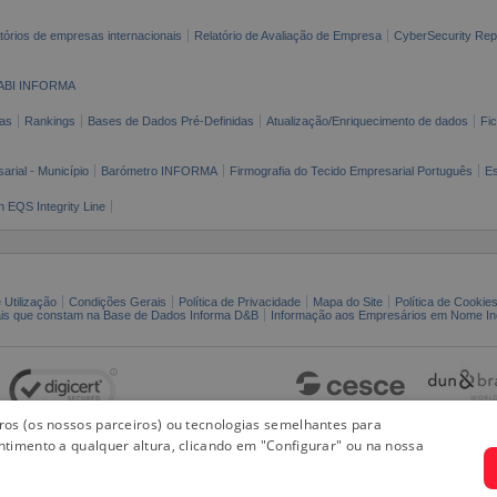
tórios de empresas internacionais
Relatório de Avaliação de Empresa
CyberSecurity Rep
ABI INFORMA
as
Rankings
Bases de Dados Pré-Definidas
Atualização/Enriquecimento de dados
Fi
arial - Município
Barómetro INFORMA
Firmografia do Tecido Empresarial Português
Es
n EQS Integrity Line
 Utilização
Condições Gerais
Política de Privacidade
Mapa do Site
Política de Cookie
ais que constam na Base de Dados Informa D&B
Informação aos Empresários em Nome Ind
iros (os nossos parceiros) ou tecnologias semelhantes para
ntimento a qualquer altura, clicando em "Configurar" ou na nossa