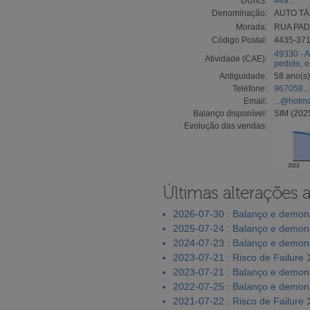
DUNS:
449...
Denominação:
AUTO TÁ
Morada:
RUA PAD
Código Postal:
4435-371
49330 - A
Atividade (CAE):
pedido, 
Antiguidade:
58 ano(s)
Telefone:
967058...
Email:
...@hotm
Balanço disponível:
SIM (202
Evolução das vendas:
2023
Últimas alterações 
2026-07-30 : Balanço e demons
2025-07-24 : Balanço e demons
2024-07-23 : Balanço e demons
2023-07-21 : Risco de Failure
2023-07-21 : Balanço e demons
2022-07-25 : Balanço e demons
2021-07-22 : Risco de Failure