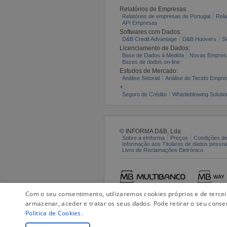
Relatórios de Empresas:
Relatórios de empresas de Portugal
Rela
API Empresas
Softwares com Dados:
D&B Credit Advantage
D&B Hoovers
S
Licenciamento de Dados:
Base de Dados à Medida
Novas Empres
Bases de dados on-line
Estudos de Mercado:
Análise Setorial
Análise do Tecido Empres
+:
Seguro de Crédito
Whistleblowing Solutio
© INFORMA D&B, Lda
Sobre a eInforma
Preços
Condições de
Informação aos Titulares de dados pesso
Livro de Reclamações Eletrónico
Com o seu consentimento, utilizaremos cookies próprios e de terce
armazenar, aceder e tratar os seus dados. Pode retirar o seu conse
Politica de Cookies
.