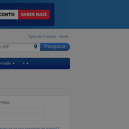
Tipos de Contrato
Ajuda
ercado
+
viço:
eceu-se da sua password de acesso?