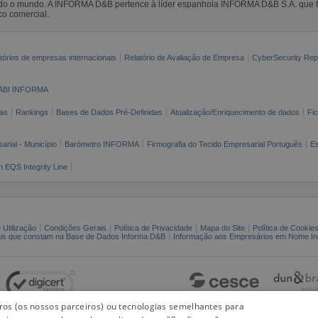
todo o mundo. A INFORMA D&B pertence à líder espanhola INFORMA D&B S.A. que 
co comercial.
tórios de empresas internacionais
Relatório de Avaliação de Empresa
CyberSecurity Rep
ABI INFORMA
as
Rankings
Bases de Dados Pré-Definidas
Atualização/Enriquecimento de dados
Fi
arial - Município
Barómetro INFORMA
Firmografia do Tecido Empresarial Português
Es
n EQS Integrity Line
 Utilização
Condições Gerais
Política de Privacidade
Mapa do Site
Política de Cookie
ais que constam na Base de Dados Informa D&B
Informação aos Empresários em Nome Ind
iros (os nossos parceiros) ou tecnologias semelhantes para