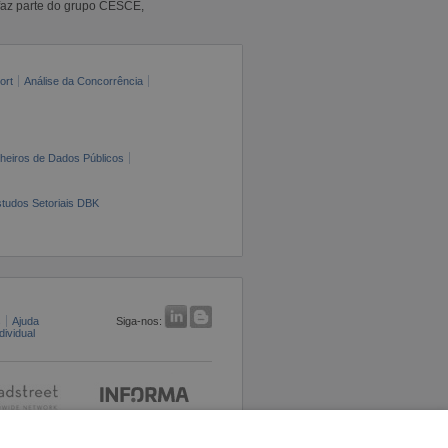
faz parte do grupo CESCE,
ort
Análise da Concorrência
cheiros de Dados Públicos
tudos Setoriais DBK
s
Ajuda
Siga-nos:
ividual