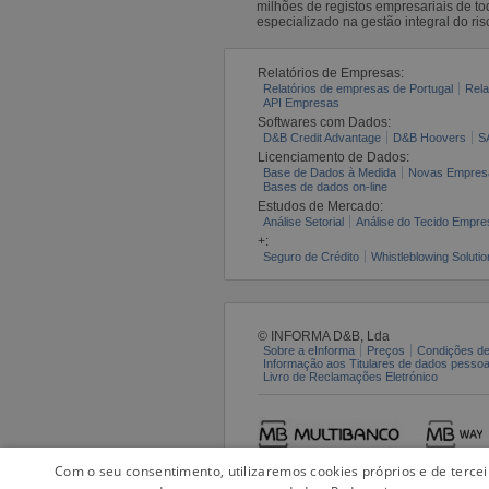
milhões de registos empresariais de 
especializado na gestão integral do ris
Relatórios de Empresas:
Relatórios de empresas de Portugal
Rela
API Empresas
Softwares com Dados:
D&B Credit Advantage
D&B Hoovers
S
Licenciamento de Dados:
Base de Dados à Medida
Novas Empres
Bases de dados on-line
Estudos de Mercado:
Análise Setorial
Análise do Tecido Empres
+:
Seguro de Crédito
Whistleblowing Solutio
© INFORMA D&B, Lda
Sobre a eInforma
Preços
Condições de
Informação aos Titulares de dados pesso
Livro de Reclamações Eletrónico
Com o seu consentimento, utilizaremos cookies próprios e de terce