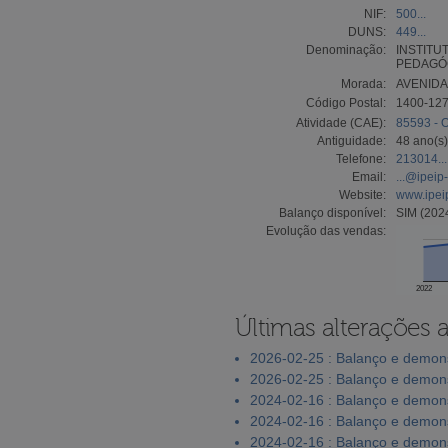
NIF:
500...
DUNS:
449...
Denominação:
INSTITU
PEDAGÓ
Morada:
AVENIDA
Código Postal:
1400-12
Atividade (CAE):
85593 - O
Antiguidade:
48 ano(s)
Telefone:
213014...
Email:
...@ipeip
Website:
www.ipei
Balanço disponível:
SIM (202
Evolução das vendas:
2022
Últimas alterações 
2026-02-25 : Balanço e demons
2026-02-25 : Balanço e demons
2024-02-16 : Balanço e demons
2024-02-16 : Balanço e demons
2024-02-16 : Balanço e demons