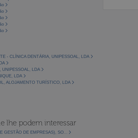
ão
ão
ão
ão
ão
E - CLÍNICA DENTÁRIA, UNIPESSOAL, LDA
LDA
S, UNIPESSOAL, LDA
NIQUE, LDA
SOL, ALOJAMENTO TURÍSTICO, LDA
e lhe podem interessar
E GESTÃO DE EMPRESAS), SO...