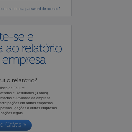
eceu-se da sua password de acesso?
te-se e
 ao relatório
a empresa
ui o relatório?
isco de Failure
Vendas e Resultados (3 anos)
ntactos e Atividade da empresa
Participações em outras empresas
spetivas ligações a outras empresas
icações legais
o Grátis »