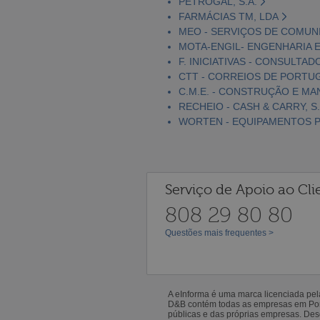
PETROGAL, S.A.
FARMÁCIAS TM, LDA
MEO - SERVIÇOS DE COMUNI
MOTA-ENGIL- ENGENHARIA E
F. INICIATIVAS - CONSULTAD
CTT - CORREIOS DE PORTUGA
C.M.E. - CONSTRUÇÃO E MA
RECHEIO - CASH & CARRY, S.
WORTEN - EQUIPAMENTOS PA
Serviço de Apoio ao Cli
808 29 80 80
Questões mais frequentes >
A eInforma é uma marca licenciada pe
D&B contém todas as empresas em Portu
públicas e das próprias empresas. De