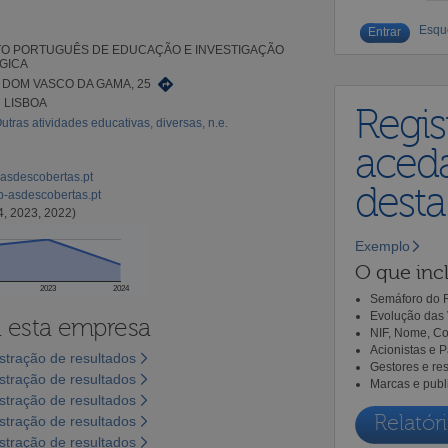
Esqu
TO PORTUGUÊS DE EDUCAÇÃO E INVESTIGAÇÃO
GICA
 DOM VASCO DA GAMA, 25
7 LISBOA
Regis
utras atividades educativas, diversas, n.e.
aceda
-asdescobertas.pt
dest
p-asdescobertas.pt
4, 2023, 2022)
Exemplo
O que incl
2023
2024
Semáforo do R
Evolução das 
a esta empresa
NIF, Nome, Co
Acionistas e 
tração de resultados
Gestores e re
tração de resultados
Marcas e publ
tração de resultados
Relatóri
tração de resultados
tração de resultados