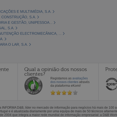
CAÇÕES E MULTIMÉDIA, S.A.
 CONSTRUÇÃO, S.A.
ORIA E GESTÃO, UNIPESSOA...
L, S.A.
NUTENÇÃO ELECTROMECÂNICA, ...
A.
RA O LAR, S.A.
ente
Qual a opinião dos nossos
Prot
clientes?
Registamos as
avaliações
dos nossos clientes
através
da plataforma eKomi!
la INFORMA D&B, líder no mercado de informação para negócios há mais de 100
gal e é atualizada diariamente por uma equipa de mais de 50 técnicos altamente 
sde 2004 que integra a maior rede mundial de informação empresarial: a D&B Wor