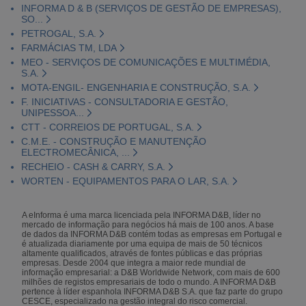
INFORMA D & B (SERVIÇOS DE GESTÃO DE EMPRESAS),
SO...
PETROGAL, S.A.
FARMÁCIAS TM, LDA
MEO - SERVIÇOS DE COMUNICAÇÕES E MULTIMÉDIA,
S.A.
MOTA-ENGIL- ENGENHARIA E CONSTRUÇÃO, S.A.
F. INICIATIVAS - CONSULTADORIA E GESTÃO,
UNIPESSOA...
CTT - CORREIOS DE PORTUGAL, S.A.
C.M.E. - CONSTRUÇÃO E MANUTENÇÃO
ELECTROMECÂNICA, ...
RECHEIO - CASH & CARRY, S.A.
WORTEN - EQUIPAMENTOS PARA O LAR, S.A.
A eInforma é uma marca licenciada pela INFORMA D&B, líder no
mercado de informação para negócios há mais de 100 anos. A base
de dados da INFORMA D&B contém todas as empresas em Portugal e
é atualizada diariamente por uma equipa de mais de 50 técnicos
altamente qualificados, através de fontes públicas e das próprias
empresas. Desde 2004 que integra a maior rede mundial de
informação empresarial: a D&B Worldwide Network, com mais de 600
milhões de registos empresariais de todo o mundo. A INFORMA D&B
pertence à líder espanhola INFORMA D&B S.A. que faz parte do grupo
CESCE, especializado na gestão integral do risco comercial.