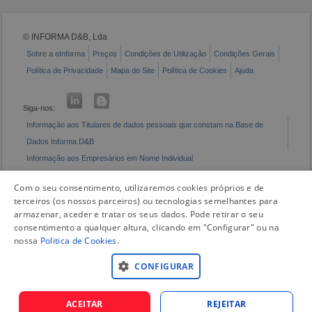
© INFORMA D&B, Lda
Sobre a eInforma
Preços
Condições de Utilização
Condições Gerais
Política de Privacidade
Mapa do Site
Política de Cookies
Ajuda
Siga-nos:
Informação aos Titulares de dados pessoais que constam na Base de
Dados Informa D&B
Informação aos Empresários em Nome Individual
Livro de Reclamações Eletrónico
Com o seu consentimento, utilizaremos cookies próprios e de
terceiros (os nossos parceiros) ou tecnologias semelhantes para
armazenar, aceder e tratar os seus dados. Pode retirar o seu
consentimento a qualquer altura, clicando em "Configurar" ou na
nossa
Politica de Cookies
.
CONFIGURAR
ACEITAR
REJEITAR