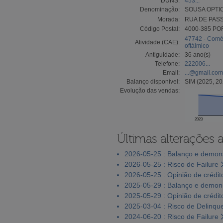
DUNS:
453...
Denominação:
SOUSA OPTIC
Morada:
RUA DE PAS
Código Postal:
4000-385 PO
47742 - Comérc
Atividade (CAE):
oftálmico
Antiguidade:
36 ano(s)
Telefone:
222006...
Email:
...@gmail.com
Balanço disponível:
SIM (2025, 20
Evolução das vendas:
2023
Últimas alterações 
2026-05-25 : Balanço e demons
2026-05-25 : Risco de Failure
2026-05-25 : Opinião de crédit
2025-05-29 : Balanço e demons
2025-05-29 : Opinião de crédit
2025-03-04 : Risco de Delinqu
2024-06-20 : Risco de Failure