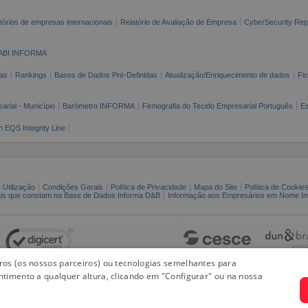
tórios de empresas internacionais
Relatório de Avaliação de Empresa
CyberSecurity Rep
ABI INFORMA
as
Rankings
Bases de Dados Pré-Definidas
Atualização/Enriquecimento de dados
Fi
arial - Município
Barómetro INFORMA
Firmografia do Tecido Empresarial Português
Es
n EQS Integrity Line
 Utilização
Condições Gerais
Política de Privacidade
Mapa do Site
Política de Cookie
ais que constam na Base de Dados Informa D&B
Informação aos Empresários em Nome Ind
iros (os nossos parceiros) ou tecnologias semelhantes para
ntimento a qualquer altura, clicando em "Configurar" ou na nossa