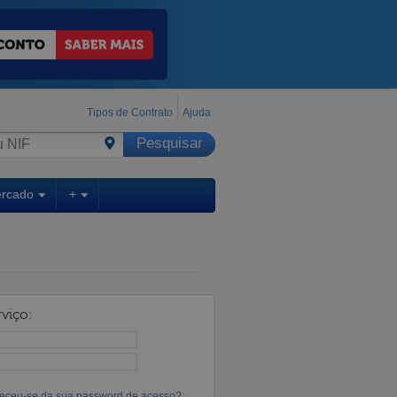
Tipos de Contrato
Ajuda
ercado
+
viço:
eceu-se da sua password de acesso?