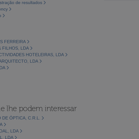
tração de resultados
ency
o
ES FERREIRA
& FILHOS, LDA
ACTIVIDADES HOTELEIRAS, LDA
 ARQUITECTO, LDA
LDA
e lhe podem interessar
DE ÓPTICA, C.R.L.
DA
OAL, LDA
L, LDA