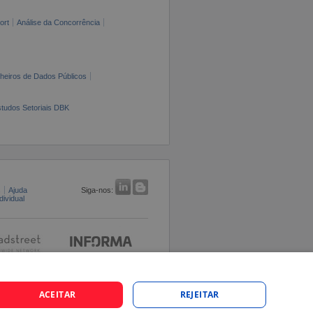
ort
Análise da Concorrência
cheiros de Dados Públicos
tudos Setoriais DBK
s
Ajuda
Siga-nos:
ividual
ACEITAR
REJEITAR