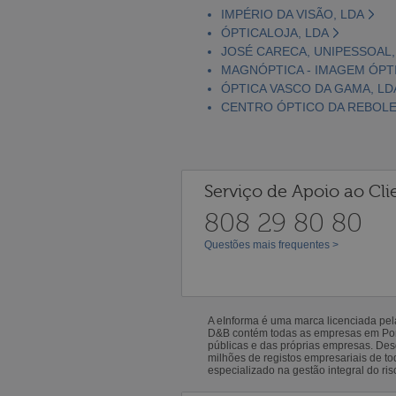
IMPÉRIO DA VISÃO, LDA
ÓPTICALOJA, LDA
JOSÉ CARECA, UNIPESSOAL,
MAGNÓPTICA - IMAGEM ÓPTI
ÓPTICA VASCO DA GAMA, LD
CENTRO ÓPTICO DA REBOLEI
Serviço de Apoio ao Cli
808 29 80 80
Questões mais frequentes >
A eInforma é uma marca licenciada pe
D&B contém todas as empresas em Portu
públicas e das próprias empresas. De
milhões de registos empresariais de 
especializado na gestão integral do ris