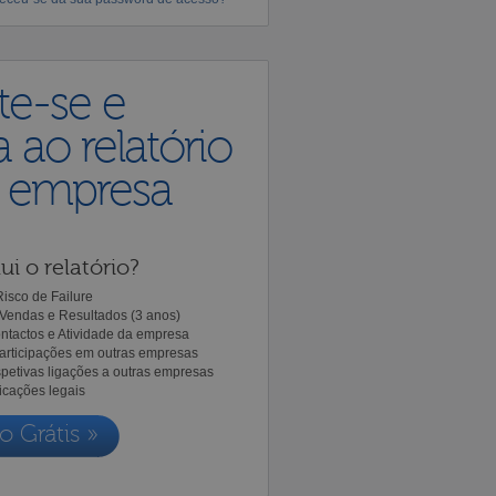
te-se e
 ao relatório
a empresa
ui o relatório?
isco de Failure
Vendas e Resultados (3 anos)
ntactos e Atividade da empresa
Participações em outras empresas
spetivas ligações a outras empresas
icações legais
o Grátis »