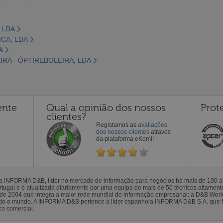
 LDA
CA, LDA
A
RA - ÓPTIREBOLEIRA, LDA
ente
Qual a opinião dos nossos
Prot
clientes?
Registamos as
avaliações
dos nossos clientes
através
da plataforma eKomi!
la INFORMA D&B, líder no mercado de informação para negócios há mais de 100
gal e é atualizada diariamente por uma equipa de mais de 50 técnicos altamente 
sde 2004 que integra a maior rede mundial de informação empresarial: a D&B Wor
todo o mundo. A INFORMA D&B pertence à líder espanhola INFORMA D&B S.A. que 
co comercial.