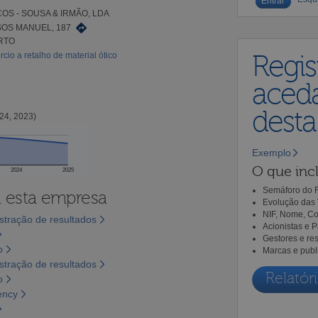
OS - SOUSA & IRMÃO, LDA
SOS MANUEL, 187
RTO
io a retalho de material ótico
Regis
aceda
dest
24, 2023)
Exemplo
O que incl
2024
2025
Semáforo do R
a esta empresa
Evolução das 
NIF, Nome, Co
tração de resultados
Acionistas e 
Gestores e re
o
Marcas e publ
tração de resultados
Relatóri
o
ency