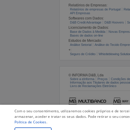
Relatórios de Empresas:
Relatórios de empresas de Portugal
Rela
API Empresas
Softwares com Dados:
D&B Credit Advantage
D&B Hoovers
S
Licenciamento de Dados:
Base de Dados à Medida
Novas Empres
Bases de dados on-line
Estudos de Mercado:
Análise Setorial
Análise do Tecido Empres
+:
Seguro de Crédito
Whistleblowing Solutio
© INFORMA D&B, Lda
Sobre a eInforma
Preços
Condições de
Informação aos Titulares de dados pesso
Livro de Reclamações Eletrónico
Com o seu consentimento, utilizaremos cookies próprios e de terce
armazenar, aceder e tratar os seus dados. Pode retirar o seu conse
Politica de Cookies
.