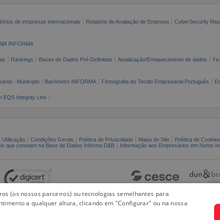
tórios de empresas internacionais
Relatório de Avaliação de Empresa
CyberSecurity Rep
ABI INFORMA
as
Rankings
Bases de Dados Pré-Definidas
Atualização/Enriquecimento de dados
Fi
arial - Município
Barómetro INFORMA
Firmografia do Tecido Empresarial Português
Es
n EQS Integrity Line
 Utilização
Condições Gerais
Política de Privacidade
Mapa do Site
Política de Cookie
ais que constam na Base de Dados Informa D&B
Informação aos Empresários em Nome Ind
iros (os nossos parceiros) ou tecnologias semelhantes para
ntimento a qualquer altura, clicando em "Configurar" ou na nossa