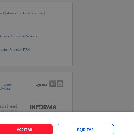
ort
Análise da Concorrência
cheiros de Dados Públicos
tudos Setoriais DBK
s
Ajuda
Siga-nos:
ividual
ACEITAR
REJEITAR