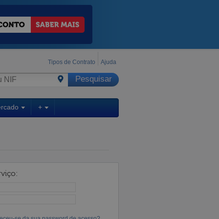
Tipos de Contrato
Ajuda
ercado
+
viço:
eceu-se da sua password de acesso?