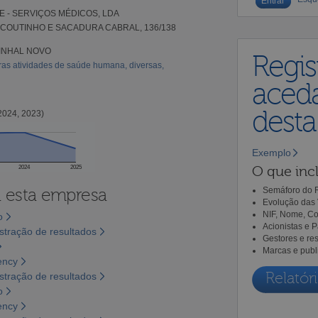
 - SERVIÇOS MÉDICOS, LDA
COUTINHO E SACADURA CABRAL, 136/138
PINHAL NOVO
Regis
ras atividades de saúde humana, diversas,
aceda
dest
2024, 2023)
Exemplo
O que incl
2024
2025
a esta empresa
Semáforo do R
Evolução das 
NIF, Nome, Co
o
Acionistas e 
tração de resultados
Gestores e re
Marcas e publ
ency
Relatóri
tração de resultados
o
ency