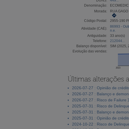
DUNS:
449...
Denominação:
ECOMEDICE
Morada:
RUA GAGO 
Código Postal:
2955-190 
86993 - Out
Atividade (CAE):
n.e.
Antiguidade:
33 ano(s)
Telefone:
212044...
Balanço disponível:
SIM (2025, 
Evolução das vendas:
2023
Últimas alterações 
2026-07-27 : Opinião de crédit
2026-07-27 : Balanço e demons
2026-07-27 : Risco de Failure
2025-07-31 : Risco de Delinqu
2025-07-31 : Balanço e demons
2025-07-31 : Opinião de crédit
2024-10-22 : Risco de Delinqu