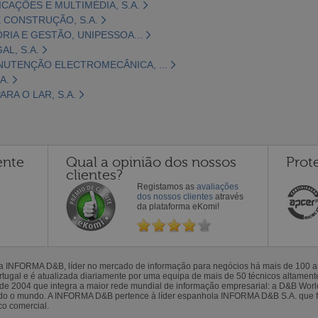
CAÇÕES E MULTIMÉDIA, S.A.
 CONSTRUÇÃO, S.A.
ORIA E GESTÃO, UNIPESSOA...
L, S.A.
NUTENÇÃO ELECTROMECÂNICA, ...
A.
RA O LAR, S.A.
ente
Qual a opinião dos nossos
Prot
clientes?
Registamos as
avaliações
dos nossos clientes
através
da plataforma eKomi!
la INFORMA D&B, líder no mercado de informação para negócios há mais de 100
gal e é atualizada diariamente por uma equipa de mais de 50 técnicos altamente 
sde 2004 que integra a maior rede mundial de informação empresarial: a D&B Wor
todo o mundo. A INFORMA D&B pertence à líder espanhola INFORMA D&B S.A. que 
co comercial.