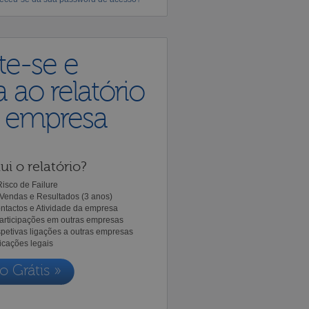
te-se e
 ao relatório
a empresa
ui o relatório?
isco de Failure
Vendas e Resultados (3 anos)
ntactos e Atividade da empresa
Participações em outras empresas
spetivas ligações a outras empresas
icações legais
o Grátis »