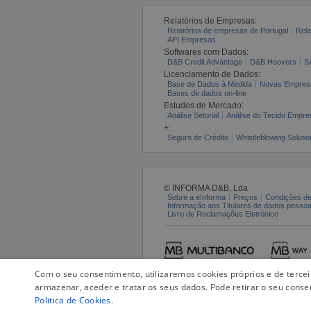
Relatórios de Empresas:
Relatórios de empresas de Portugal
Rela
API Empresas
Softwares com Dados:
D&B Credit Advantage
D&B Hoovers
S
Licenciamento de Dados:
Base de Dados à Medida
Novas Empres
Bases de dados on-line
Estudos de Mercado:
Análise Setorial
Análise do Tecido Empres
+:
Seguro de Crédito
Whistleblowing Solutio
© INFORMA D&B, Lda
Sobre a eInforma
Preços
Condições de
Informação aos Titulares de dados pesso
Livro de Reclamações Eletrónico
Com o seu consentimento, utilizaremos cookies próprios e de terce
armazenar, aceder e tratar os seus dados. Pode retirar o seu conse
Politica de Cookies
.