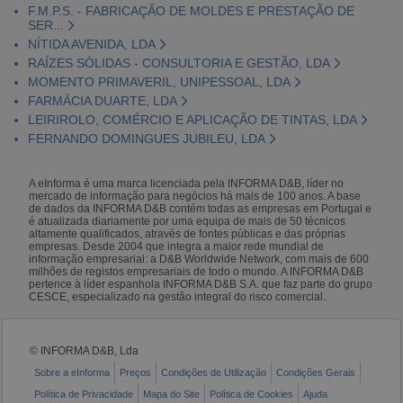
F.M.P.S. - FABRICAÇÃO DE MOLDES E PRESTAÇÃO DE
SER...
NÍTIDA AVENIDA, LDA
RAÍZES SÓLIDAS - CONSULTORIA E GESTÃO, LDA
MOMENTO PRIMAVERIL, UNIPESSOAL, LDA
FARMÁCIA DUARTE, LDA
LEIRIROLO, COMÉRCIO E APLICAÇÃO DE TINTAS, LDA
FERNANDO DOMINGUES JUBILEU, LDA
A eInforma é uma marca licenciada pela INFORMA D&B, líder no
mercado de informação para negócios há mais de 100 anos. A base
de dados da INFORMA D&B contém todas as empresas em Portugal e
é atualizada diariamente por uma equipa de mais de 50 técnicos
altamente qualificados, através de fontes públicas e das próprias
empresas. Desde 2004 que integra a maior rede mundial de
informação empresarial: a D&B Worldwide Network, com mais de 600
milhões de registos empresariais de todo o mundo. A INFORMA D&B
pertence à líder espanhola INFORMA D&B S.A. que faz parte do grupo
CESCE, especializado na gestão integral do risco comercial.
© INFORMA D&B, Lda
Sobre a eInforma
Preços
Condições de Utilização
Condições Gerais
Política de Privacidade
Mapa do Site
Política de Cookies
Ajuda