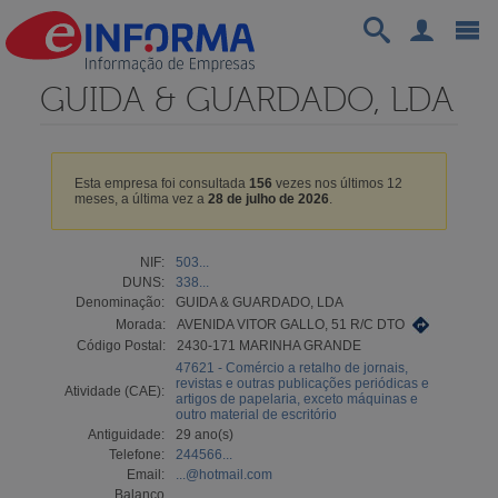
GUIDA & GUARDADO, LDA
Esta empresa foi consultada
156
vezes nos últimos 12
meses, a última vez a
28 de julho de 2026
.
NIF:
503...
DUNS:
338...
Denominação:
GUIDA & GUARDADO, LDA
Morada:
AVENIDA VITOR GALLO, 51 R/C DTO
Código Postal:
2430-171 MARINHA GRANDE
47621 - Comércio a retalho de jornais,
revistas e outras publicações periódicas e
Atividade (CAE):
artigos de papelaria, exceto máquinas e
outro material de escritório
Antiguidade:
29 ano(s)
Telefone:
244566...
Email:
...@hotmail.com
Balanço