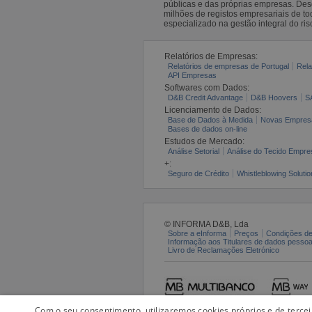
públicas e das próprias empresas. De
milhões de registos empresariais de 
especializado na gestão integral do ris
Relatórios de Empresas:
Relatórios de empresas de Portugal
Rela
API Empresas
Softwares com Dados:
D&B Credit Advantage
D&B Hoovers
S
Licenciamento de Dados:
Base de Dados à Medida
Novas Empres
Bases de dados on-line
Estudos de Mercado:
Análise Setorial
Análise do Tecido Empres
+:
Seguro de Crédito
Whistleblowing Solutio
© INFORMA D&B, Lda
Sobre a eInforma
Preços
Condições de
Informação aos Titulares de dados pesso
Livro de Reclamações Eletrónico
Com o seu consentimento, utilizaremos cookies próprios e de terce