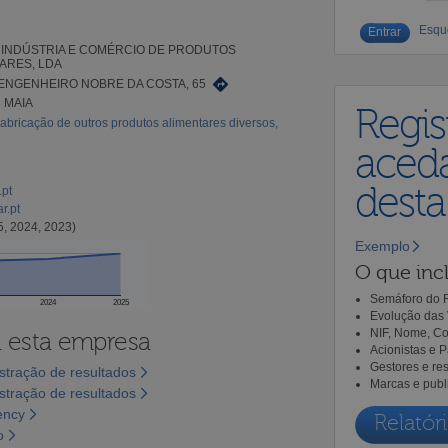
Esqu
- INDÚSTRIA E COMÉRCIO DE PRODUTOS
ARES, LDA
ENGENHEIRO NOBRE DA COSTA, 65
3 MAIA
Regis
abricação de outros produtos alimentares diversos,
aceda
dest
.pt
r.pt
5, 2024, 2023)
Exemplo
O que incl
Semáforo do R
2024
2025
Evolução das 
NIF, Nome, Co
a esta empresa
Acionistas e 
Gestores e re
tração de resultados
Marcas e publ
tração de resultados
ency
Relatóri
o