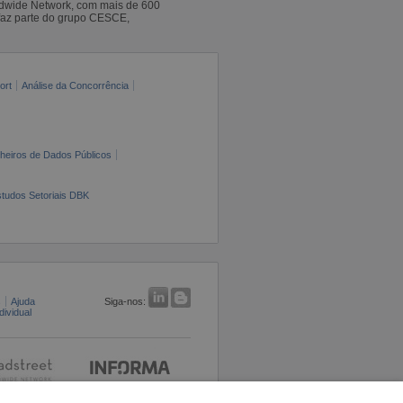
ldwide Network, com mais de 600
faz parte do grupo CESCE,
ort
Análise da Concorrência
cheiros de Dados Públicos
tudos Setoriais DBK
s
Ajuda
Siga-nos:
ividual