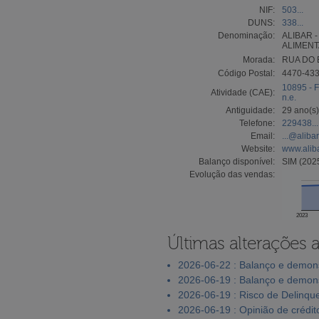
NIF:
503...
DUNS:
338...
Denominação:
ALIBAR 
ALIMENT
Morada:
RUA DO 
Código Postal:
4470-43
10895 - F
Atividade (CAE):
n.e.
Antiguidade:
29 ano(s)
Telefone:
229438...
Email:
...@alibar
Website:
www.aliba
Balanço disponível:
SIM (202
Evolução das vendas:
2023
Últimas alterações 
2026-06-22 : Balanço e demons
2026-06-19 : Balanço e demons
2026-06-19 : Risco de Delinqu
2026-06-19 : Opinião de crédit