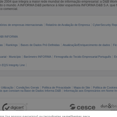
sde 2004 que integra a maior rede mundial de informação empresarial: a D&B Wor
todo o mundo. A INFORMA D&B pertence à líder espanhola INFORMA D&B S.A. que 
co comercial.
tórios de empresas internacionais
Relatório de Avaliação de Empresa
CyberSecurity Rep
ABI INFORMA
as
Rankings
Bases de Dados Pré-Definidas
Atualização/Enriquecimento de dados
Fi
arial - Município
Barómetro INFORMA
Firmografia do Tecido Empresarial Português
Es
n EQS Integrity Line
 Utilização
Condições Gerais
Política de Privacidade
Mapa do Site
Política de Cookie
ais que constam na Base de Dados Informa D&B
Informação aos Empresários em Nome Ind
iros (os nossos parceiros) ou tecnologias semelhantes para