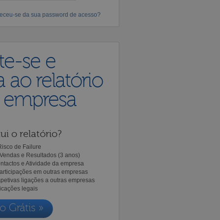
eceu-se da sua password de acesso?
te-se e
 ao relatório
a empresa
ui o relatório?
isco de Failure
Vendas e Resultados (3 anos)
ntactos e Atividade da empresa
Participações em outras empresas
spetivas ligações a outras empresas
icações legais
o Grátis »