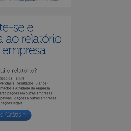
te-se e
 ao relatório
a empresa
ui o relatório?
isco de Failure
Vendas e Resultados (3 anos)
ntactos e Atividade da empresa
Participações em outras empresas
spetivas ligações a outras empresas
icações legais
o Grátis »