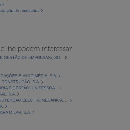
o
tração de resultados
e lhe podem interessar
E GESTÃO DE EMPRESAS), SO...
CAÇÕES E MULTIMÉDIA, S.A.
 CONSTRUÇÃO, S.A.
ORIA E GESTÃO, UNIPESSOA...
L, S.A.
NUTENÇÃO ELECTROMECÂNICA, ...
A.
RA O LAR, S.A.