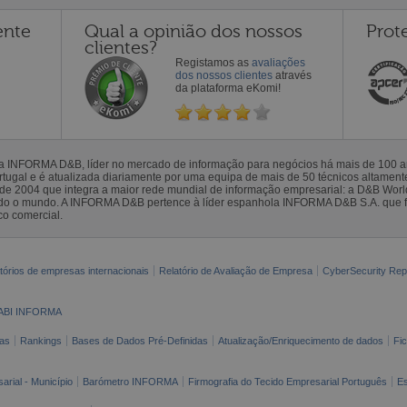
ente
Qual a opinião dos nossos
Prot
clientes?
Registamos as
avaliações
dos nossos clientes
através
da plataforma eKomi!
la INFORMA D&B, líder no mercado de informação para negócios há mais de 100
gal e é atualizada diariamente por uma equipa de mais de 50 técnicos altamente 
sde 2004 que integra a maior rede mundial de informação empresarial: a D&B Wor
todo o mundo. A INFORMA D&B pertence à líder espanhola INFORMA D&B S.A. que 
co comercial.
tórios de empresas internacionais
Relatório de Avaliação de Empresa
CyberSecurity Rep
ABI INFORMA
as
Rankings
Bases de Dados Pré-Definidas
Atualização/Enriquecimento de dados
Fi
arial - Município
Barómetro INFORMA
Firmografia do Tecido Empresarial Português
Es