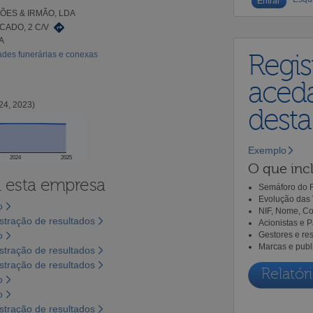
ÕES & IRMÃO, LDA
ADO, 2 C/V
A
dades funerárias e conexas
Regis
aceda
24, 2023)
dest
Exemplo
2024
2025
O que incl
a esta empresa
Semáforo do R
Evolução das 
o
NIF, Nome, Co
tração de resultados
Acionistas e 
o
Gestores e re
Marcas e publ
tração de resultados
tração de resultados
Relatóri
o
o
tração de resultados