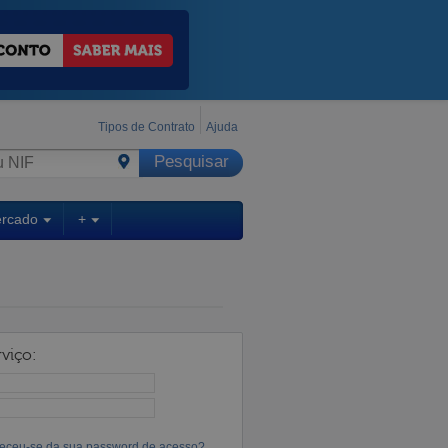
Tipos de Contrato
Ajuda
ercado
+
viço:
eceu-se da sua password de acesso?