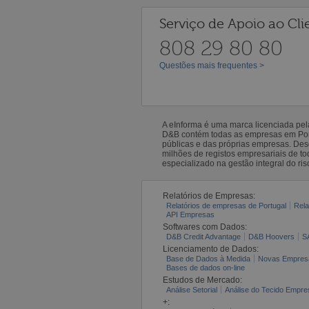
Serviço de Apoio ao Cli
808 29 80 80
Questões mais frequentes >
A eInforma é uma marca licenciada pe
D&B contém todas as empresas em Portu
públicas e das próprias empresas. De
milhões de registos empresariais de 
especializado na gestão integral do ris
Relatórios de Empresas:
Relatórios de empresas de Portugal
Rela
API Empresas
Softwares com Dados:
D&B Credit Advantage
D&B Hoovers
S
Licenciamento de Dados:
Base de Dados à Medida
Novas Empres
Bases de dados on-line
Estudos de Mercado:
Análise Setorial
Análise do Tecido Empres
+: