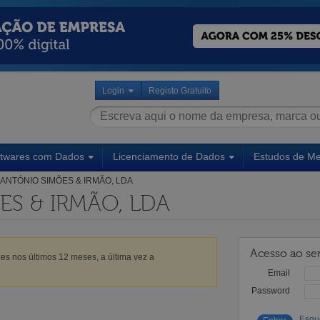
Login
Registo Gratuito
ftwares com Dados
Licenciamento de Dados
Estudos de M
ANTÓNIO SIMÕES & IRMÃO, LDA
S & IRMÃO, LDA
Acesso ao ser
es nos últimos 12 meses, a última vez a
Email
Password
Esqu