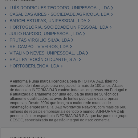
LUÍS RODRIGUES TEODORO, UNIPESSOAL, LDA
CASAL DAS AIRES - SOCIEDADE AGRÍCOLA, LDA
BARCELESTUFAS, UNIPESSOAL, LDA
HORTOGLÓRIA, SOCIEDADE UNIPESSOAL, LDA
JULIO RAPOSO, UNIPESSOAL, LDA
FRUTAS VIRGÍLIO SILVA, LDA
RELCAMPO - VIVEIROS, LDA
VITALINO NEVES, UNIPESSOAL, LDA
RAÚL PATROCÍNIO DUARTE, S.A.
HORTOBERLENGA, LDA
A eInforma é uma marca licenciada pela INFORMA D&B, líder no
mercado de informação para negócios há mais de 100 anos. A base
de dados da INFORMA D&B contém todas as empresas em Portugal e
é atualizada diariamente por uma equipa de mais de 50 técnicos
altamente qualificados, através de fontes públicas e das próprias
empresas. Desde 2004 que integra a maior rede mundial de
informação empresarial: a D&B Worldwide Network, com mais de 600
milhões de registos empresariais de todo o mundo. A INFORMA D&B
pertence à líder espanhola INFORMA D&B S.A. que faz parte do grupo
CESCE, especializado na gestão integral do risco comercial.