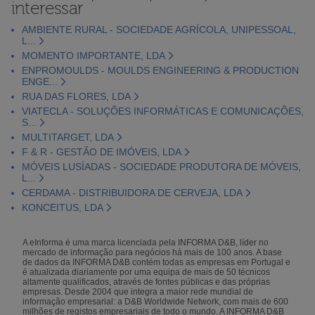
interessar
AMBIENTE RURAL - SOCIEDADE AGRÍCOLA, UNIPESSOAL,
L...
MOMENTO IMPORTANTE, LDA
ENPROMOULDS - MOULDS ENGINEERING & PRODUCTION
ENGE...
RUA DAS FLORES, LDA
VIATECLA - SOLUÇÕES INFORMÁTICAS E COMUNICAÇÕES,
S...
MULTITARGET, LDA
F & R - GESTÃO DE IMÓVEIS, LDA
MÓVEIS LUSÍADAS - SOCIEDADE PRODUTORA DE MÓVEIS,
L...
CERDAMA - DISTRIBUIDORA DE CERVEJA, LDA
KONCEITUS, LDA
A eInforma é uma marca licenciada pela INFORMA D&B, líder no
mercado de informação para negócios há mais de 100 anos. A base
de dados da INFORMA D&B contém todas as empresas em Portugal e
é atualizada diariamente por uma equipa de mais de 50 técnicos
altamente qualificados, através de fontes públicas e das próprias
empresas. Desde 2004 que integra a maior rede mundial de
informação empresarial: a D&B Worldwide Network, com mais de 600
milhões de registos empresariais de todo o mundo. A INFORMA D&B