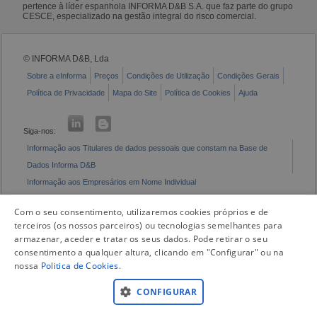
pertence à líder espanhola INFORMA D&B S.A. que faz parte do grupo
CESCE, especializado na gestão integral do risco comercial.
© INFORMA D&B, Lda
Sobre a eInforma
Preços
Condições de Utilização
Condições Gerais
Política de Privacidade
Mapa do Site
Política de Cookies
Ajuda
Siga-nos:
Informação aos Titulares de dados pessoais que constam na Base de
Dados Informa D&B
Informação aos Empresários em Nome Individual
Livro de Reclamações Eletrónico
Com o seu consentimento, utilizaremos cookies próprios e de
terceiros (os nossos parceiros) ou tecnologias semelhantes para
armazenar, aceder e tratar os seus dados. Pode retirar o seu
consentimento a qualquer altura, clicando em "Configurar" ou na
nossa
Politica de Cookies
.
CONFIGURAR