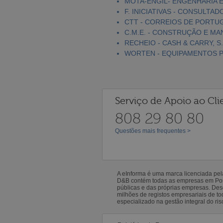
MOTA-ENGIL- ENGENHARIA E
F. INICIATIVAS - CONSULTAD
CTT - CORREIOS DE PORTUGA
C.M.E. - CONSTRUÇÃO E MA
RECHEIO - CASH & CARRY, S.
WORTEN - EQUIPAMENTOS PA
Serviço de Apoio ao Cli
808 29 80 80
Questões mais frequentes >
A eInforma é uma marca licenciada pe
D&B contém todas as empresas em Portu
públicas e das próprias empresas. De
milhões de registos empresariais de 
especializado na gestão integral do ris