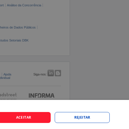
ort
Análise da Concorrência
cheiros de Dados Públicos
tudos Setoriais DBK
s
Ajuda
Siga-nos:
ividual
ACEITAR
REJEITAR