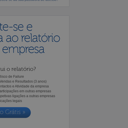
te-se e
 ao relatório
a empresa
ui o relatório?
isco de Failure
Vendas e Resultados (3 anos)
ntactos e Atividade da empresa
Participações em outras empresas
spetivas ligações a outras empresas
icações legais
o Grátis »