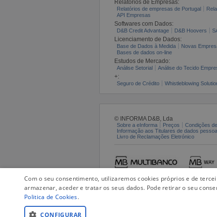
Relatórios de Empresas:
Relatórios de empresas de Portugal
Rela
API Empresas
Softwares com Dados:
D&B Credit Advantage
D&B Hoovers
S
Licenciamento de Dados:
Base de Dados à Medida
Novas Empres
Bases de dados on-line
Estudos de Mercado:
Análise Setorial
Análise do Tecido Empres
+:
Seguro de Crédito
Whistleblowing Solutio
© INFORMA D&B, Lda
Sobre a eInforma
Preços
Condições de
Informação aos Titulares de dados pesso
Livro de Reclamações Eletrónico
Com o seu consentimento, utilizaremos cookies próprios e de terce
armazenar, aceder e tratar os seus dados. Pode retirar o seu conse
Politica de Cookies
.
CONFIGURAR