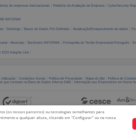
tórios de empresas internacionais
Relatório de Avaliação de Empresa
CyberSecurity Rep
ABI INFORMA
as
Rankings
Bases de Dados Pré-Definidas
Atualização/Enriquecimento de dados
Fi
arial - Município
Barómetro INFORMA
Firmografia do Tecido Empresarial Português
Es
n EQS Integrity Line
 Utilização
Condições Gerais
Política de Privacidade
Mapa do Site
Política de Cookie
ais que constam na Base de Dados Informa D&B
Informação aos Empresários em Nome Ind
iros (os nossos parceiros) ou tecnologias semelhantes para
ntimento a qualquer altura, clicando em "Configurar" ou na nossa