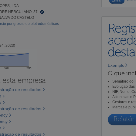
OPES, LDA
DRE HERCULANO, 37
NALVA DO CASTELO
cio por grosso de eletrodomésticos
Regis
aceda
24, 2023)
dest
Exemplo
2024
2025
O que incl
a esta empresa
Semáforo do R
Evolução das 
tração de resultados
NIF, Nome, Co
o
Acionistas e 
o
Gestores e re
Marcas e publ
tração de resultados
ency
Relatóri
ency
o
tração de resultados