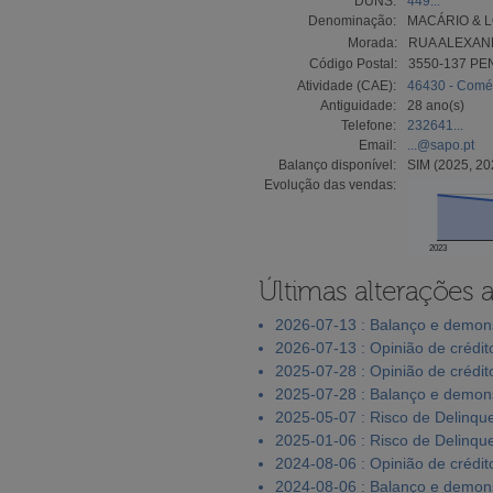
DUNS:
449...
Denominação:
MACÁRIO & L
Morada:
RUA ALEXAN
Código Postal:
3550-137 PE
Atividade (CAE):
46430 - Comér
Antiguidade:
28 ano(s)
Telefone:
232641...
Email:
...@sapo.pt
Balanço disponível:
SIM (2025, 20
Evolução das vendas:
2023
Últimas alterações 
2026-07-13 : Balanço e demons
2026-07-13 : Opinião de crédit
2025-07-28 : Opinião de crédit
2025-07-28 : Balanço e demons
2025-05-07 : Risco de Delinqu
2025-01-06 : Risco de Delinqu
2024-08-06 : Opinião de crédit
2024-08-06 : Balanço e demons