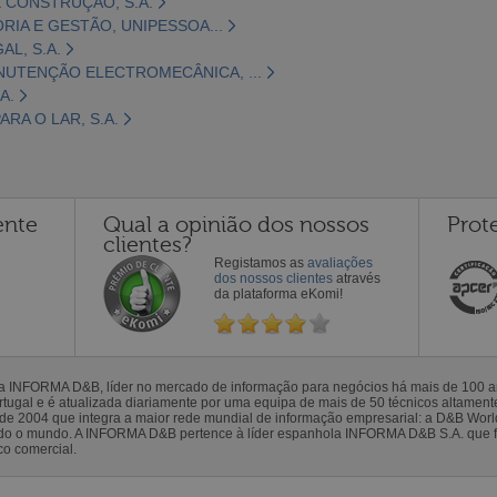
 CONSTRUÇÃO, S.A.
ORIA E GESTÃO, UNIPESSOA...
L, S.A.
NUTENÇÃO ELECTROMECÂNICA, ...
A.
RA O LAR, S.A.
ente
Qual a opinião dos nossos
Prot
clientes?
Registamos as
avaliações
dos nossos clientes
através
da plataforma eKomi!
la INFORMA D&B, líder no mercado de informação para negócios há mais de 100
gal e é atualizada diariamente por uma equipa de mais de 50 técnicos altamente 
sde 2004 que integra a maior rede mundial de informação empresarial: a D&B Wor
todo o mundo. A INFORMA D&B pertence à líder espanhola INFORMA D&B S.A. que 
co comercial.