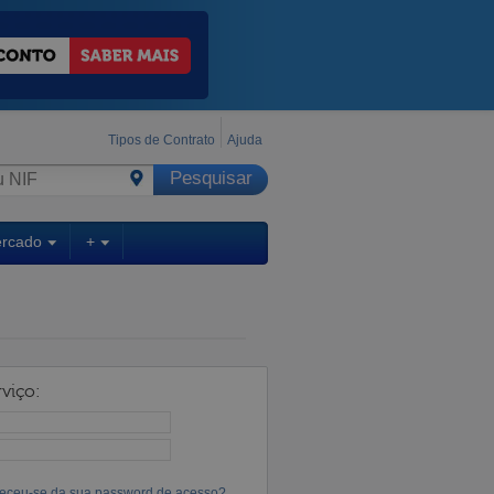
Tipos de Contrato
Ajuda
ercado
+
viço:
eceu-se da sua password de acesso?