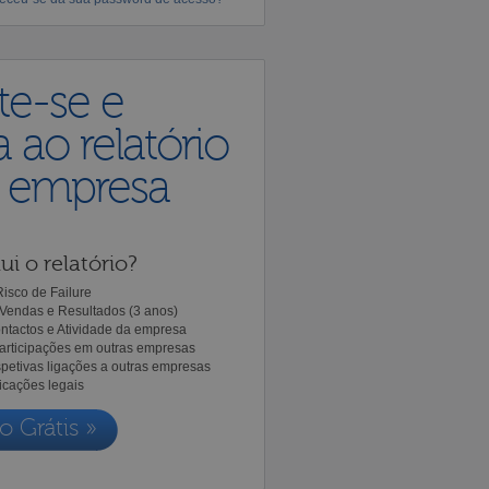
te-se e
 ao relatório
a empresa
ui o relatório?
isco de Failure
Vendas e Resultados (3 anos)
ntactos e Atividade da empresa
Participações em outras empresas
spetivas ligações a outras empresas
icações legais
o Grátis »