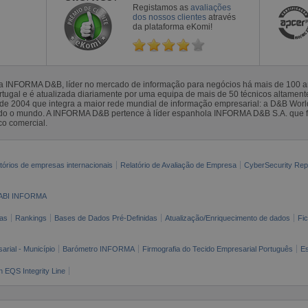
Registamos as
avaliações
dos nossos clientes
através
da plataforma eKomi!
la INFORMA D&B, líder no mercado de informação para negócios há mais de 100
gal e é atualizada diariamente por uma equipa de mais de 50 técnicos altamente 
sde 2004 que integra a maior rede mundial de informação empresarial: a D&B Wor
todo o mundo. A INFORMA D&B pertence à líder espanhola INFORMA D&B S.A. que 
co comercial.
tórios de empresas internacionais
Relatório de Avaliação de Empresa
CyberSecurity Rep
ABI INFORMA
as
Rankings
Bases de Dados Pré-Definidas
Atualização/Enriquecimento de dados
Fi
arial - Município
Barómetro INFORMA
Firmografia do Tecido Empresarial Português
Es
n EQS Integrity Line