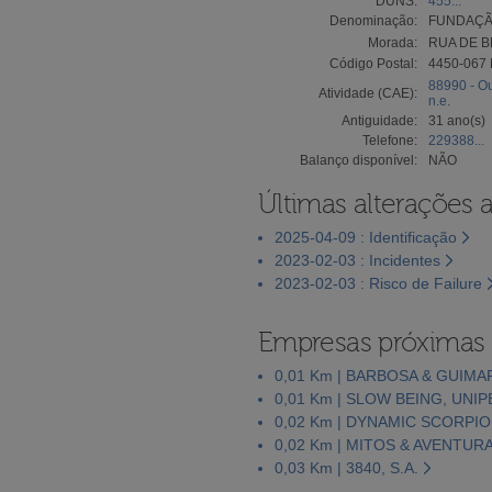
DUNS:
455...
Denominação:
FUNDAÇÃ
Morada:
RUA DE B
Código Postal:
4450-067
88990 - Ou
Atividade (CAE):
n.e.
Antiguidade:
31 ano(s)
Telefone:
229388...
Balanço disponível:
NÃO
Últimas alterações 
2025-04-09 : Identificação
2023-02-03 : Incidentes
2023-02-03 : Risco de Failure
Empresas próximas
0,01 Km | BARBOSA & GUIMA
0,01 Km | SLOW BEING, UNI
0,02 Km | DYNAMIC SCORPIO
0,02 Km | MITOS & AVENTUR
0,03 Km | 3840, S.A.