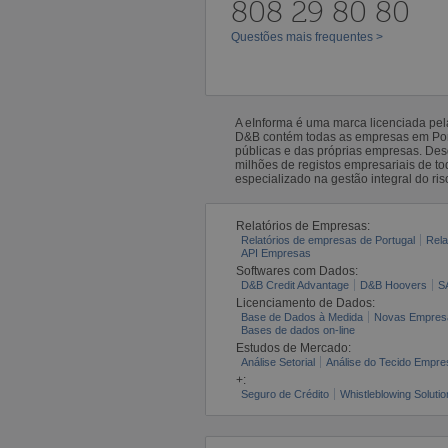
808 29 80 80
Questões mais frequentes >
A eInforma é uma marca licenciada pe
D&B contém todas as empresas em Portu
públicas e das próprias empresas. De
milhões de registos empresariais de 
especializado na gestão integral do ris
Relatórios de Empresas:
Relatórios de empresas de Portugal
Rela
API Empresas
Softwares com Dados:
D&B Credit Advantage
D&B Hoovers
S
Licenciamento de Dados:
Base de Dados à Medida
Novas Empres
Bases de dados on-line
Estudos de Mercado:
Análise Setorial
Análise do Tecido Empres
+:
Seguro de Crédito
Whistleblowing Solutio