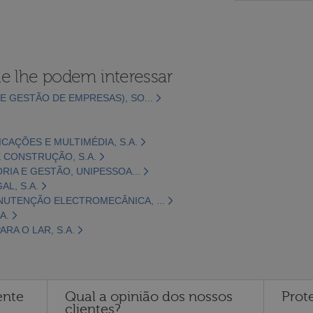
e lhe podem interessar
E GESTÃO DE EMPRESAS), SO...
CAÇÕES E MULTIMÉDIA, S.A.
 CONSTRUÇÃO, S.A.
ORIA E GESTÃO, UNIPESSOA...
L, S.A.
NUTENÇÃO ELECTROMECÂNICA, ...
A.
RA O LAR, S.A.
ente
Qual a opinião dos nossos
Prot
clientes?