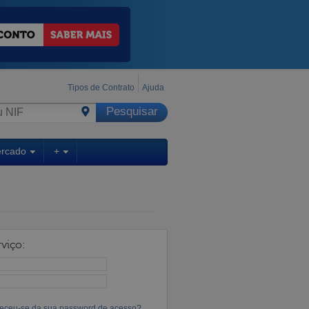
Tipos de Contrato
Ajuda
ercado
+
viço:
eceu-se da sua password de acesso?