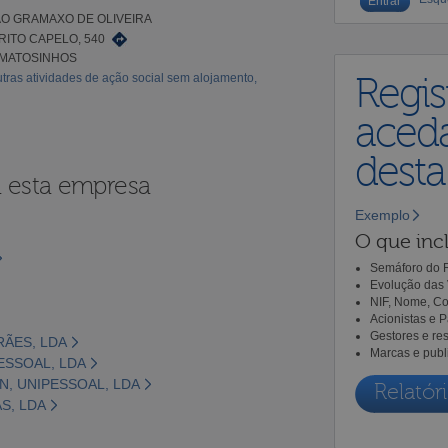
O GRAMAXO DE OLIVEIRA
RITO CAPELO, 540
 MATOSINHOS
tras atividades de ação social sem alojamento,
Regis
aceda
dest
a esta empresa
Exemplo
O que incl
Semáforo do R
Evolução das 
NIF, Nome, Co
Acionistas e 
Gestores e re
RÃES, LDA
Marcas e publ
PESSOAL, LDA
N, UNIPESSOAL, LDA
Relatóri
AS, LDA