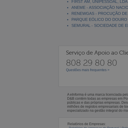
FIRST AM, UNIPESSOAL, LDA
ANEME - ASSOCIAÇÃO NACIO
RENEWGAS - PROCUÇÃO DE G
PARQUE EÓLICO DO DOURO S
SEMURAL - SOCIEDADE DE E
Serviço de Apoio ao Cli
808 29 80 80
Questões mais frequentes >
A eInforma é uma marca licenciada pe
D&B contém todas as empresas em Portu
públicas e das próprias empresas. De
milhões de registos empresariais de 
especializado na gestão integral do ris
Relatórios de Empresas:
Relatórios de empresas de Portugal
Rela