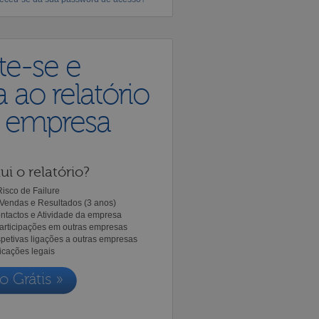
te-se e
 ao relatório
a empresa
ui o relatório?
isco de Failure
Vendas e Resultados (3 anos)
ntactos e Atividade da empresa
Participações em outras empresas
spetivas ligações a outras empresas
icações legais
o Grátis »