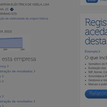
ENERGIA ELÉCTRICA DE VIZELA, LDA
NA, 22
LARINHO STS
ção de eletricidade de origem hídrica
Regis
aceda
24, 2023)
dest
2024
2025
Exemplo
O que incl
a esta empresa
Semáforo do R
ency
Evolução das 
tração de resultados
NIF, Nome, Co
o
Acionistas e 
Gestores e re
o
Marcas e publ
Relatóri
o
tração de resultados
o