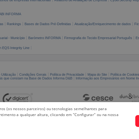
ABI INFORMA
as
Rankings
Bases de Dados Pré-Definidas
Atualização/Enriquecimento de dados
Fi
arial - Município
Barómetro INFORMA
Firmografia do Tecido Empresarial Português
Es
n EQS Integrity Line
 Utilização
Condições Gerais
Política de Privacidade
Mapa do Site
Política de Cookie
ais que constam na Base de Dados Informa D&B
Informação aos Empresários em Nome Ind
iros (os nossos parceiros) ou tecnologias semelhantes para
ntimento a qualquer altura, clicando em "Configurar" ou na nossa