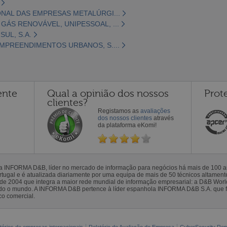
NAL DAS EMPRESAS METALÚRGI...
ÁS RENOVÁVEL, UNIPESSOAL, ...
UL, S.A.
MPREENDIMENTOS URBANOS, S....
ente
Qual a opinião dos nossos
Prot
clientes?
Registamos as
avaliações
dos nossos clientes
através
da plataforma eKomi!
la INFORMA D&B, líder no mercado de informação para negócios há mais de 100
gal e é atualizada diariamente por uma equipa de mais de 50 técnicos altamente 
sde 2004 que integra a maior rede mundial de informação empresarial: a D&B Wor
todo o mundo. A INFORMA D&B pertence à líder espanhola INFORMA D&B S.A. que 
co comercial.
tórios de empresas internacionais
Relatório de Avaliação de Empresa
CyberSecurity Rep