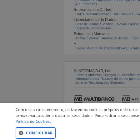
API Empresas
Softwares com Dados:
D&B Credit Advantage
D&B Hoovers
S
Licenciamento de Dados:
Base de Dados à Medida
Novas Empres
Bases de dados on-line
Estudos de Mercado:
Análise Setorial
Análise do Tecido Empres
+:
Seguro de Crédito
Whistleblowing Solutio
© INFORMA D&B, Lda
Sobre a eInforma
Preços
Condições de
Informação aos Titulares de dados pesso
Livro de Reclamações Eletrónico
Com o seu consentimento, utilizaremos cookies próprios e de terce
armazenar, aceder e tratar os seus dados. Pode retirar o seu conse
Politica de Cookies
.
CONFIGURAR