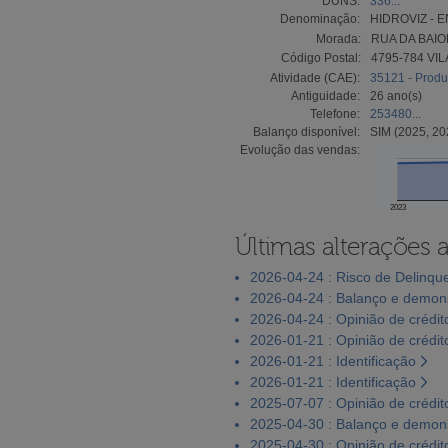
DUNS:
336...
Denominação:
HIDROVIZ - 
Morada:
RUA DA BAIO
Código Postal:
4795-784 VI
Atividade (CAE):
35121 - Produ
Antiguidade:
26 ano(s)
Telefone:
253480...
Balanço disponível:
SIM (2025, 20
Evolução das vendas:
2023
Últimas alterações 
2026-04-24 : Risco de Delinqu
2026-04-24 : Balanço e demons
2026-04-24 : Opinião de crédit
2026-01-21 : Opinião de crédit
2026-01-21 : Identificação
2026-01-21 : Identificação
2025-07-07 : Opinião de crédit
2025-04-30 : Balanço e demons
2025-04-30 : Opinião de crédit