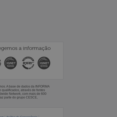
egemos a informação
 anos. A base de dados da INFORMA
qualificados, através de fontes
ldwide Network, com mais de 600
faz parte do grupo CESCE,
ort
Análise da Concorrência