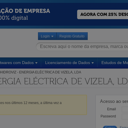
Login
Registo Gratuito
ftwares com Dados
Licenciamento de Dados
Estudos de M
HIDROVIZ - ENERGIA ELÉCTRICA DE VIZELA, LDA
ERGIA ELÉCTRICA DE VIZELA, L
Acesso ao ser
es nos últimos 12 meses, a última vez a
Email
Password
Esqu