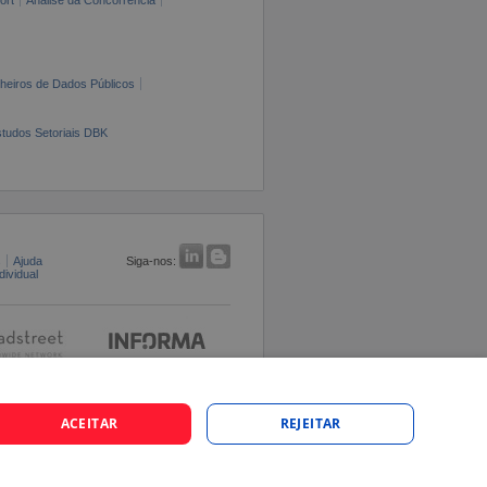
cheiros de Dados Públicos
tudos Setoriais DBK
s
Ajuda
Siga-nos:
ividual
ACEITAR
REJEITAR