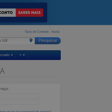
Tipos de Contrato
Ajuda
ercado
+
DA
viço:
eceu-se da sua password de acesso?