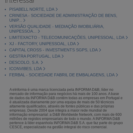
interessar
PISABELL NORTE, LDA
CRINESA - SOCIEDADE DE ADMINISTRAÇÃO DE BENS,
UNIP...
VERSÃO QUALIDADE - MEDIAÇÃO IMOBILIÁRIA,
UNIPESSOA...
LIMITEXACTO - TELECOMUNICAÇÕES, UNIPESSOAL, LDA
XJ - FACTORY, UNIPESSOAL, LDA
CAPITAL CROSS - INVESTMENTS SGPS, LDA
GESTRA PORTUGAL, LDA
DESCOLO, S.A.
ICONVIBES, LDA
FERBAL - SOCIEDADE FABRIL DE EMBALAGENS, LDA
A eInforma é uma marca licenciada pela INFORMA D&B, líder no
mercado de informação para negócios há mais de 100 anos. A base
de dados da INFORMA D&B contém todas as empresas em Portugal e
é atualizada diariamente por uma equipa de mais de 50 técnicos
altamente qualificados, através de fontes públicas e das próprias
empresas. Desde 2004 que integra a maior rede mundial de
informação empresarial: a D&B Worldwide Network, com mais de 600
milhões de registos empresariais de todo o mundo. A INFORMA D&B
pertence à líder espanhola INFORMA D&B S.A. que faz parte do grupo
CESCE, especializado na gestão integral do risco comercial.