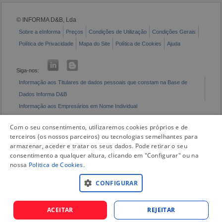
© INFORMA D&B, Lda
Sobre a eInforma
Preços
Condições de Utilização
Condições Gerais
Política de Privacidade
Mapa do Site
Política de Cookies
Ajuda
Siga-nos:
Informação aos Titulares de dados pessoais que constam na Base de
Dados Informa D&B
Informação aos Empresários em Nome Individual
Livro de Reclamações Eletrónico
Com o seu consentimento, utilizaremos cookies próprios e de
terceiros (os nossos parceiros) ou tecnologias semelhantes para
armazenar, aceder e tratar os seus dados. Pode retirar o seu
consentimento a qualquer altura, clicando em "Configurar" ou na
nossa
Politica de Cookies
.
CONFIGURAR
ACEITAR
REJEITAR