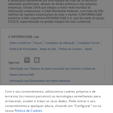
é atualizada diariamente por uma equipa de mais de 50 técnicos
altamente qualificados, através de fontes públicas e das próprias
empresas. Desde 2004 que integra a maior rede mundial de
informação empresarial: a D&B Worldwide Network, com mais de 600
milhões de registos empresariais de todo o mundo. A INFORMA D&B
pertence à líder espanhola INFORMA D&B S.A. que faz parte do grupo
CESCE, especializado na gestão integral do risco comercial.
© INFORMA D&B, Lda
Sobre a eInforma
Preços
Condições de Utilização
Condições Gerais
Política de Privacidade
Mapa do Site
Política de Cookies
Ajuda
Siga-nos:
Informação aos Titulares de dados pessoais que constam na Base de
Dados Informa D&B
Informação aos Empresários em Nome Individual
Livro de Reclamações Eletrónico
Com o seu consentimento, utilizaremos cookies próprios e de
terceiros (os nossos parceiros) ou tecnologias semelhantes para
armazenar, aceder e tratar os seus dados. Pode retirar o seu
consentimento a qualquer altura, clicando em "Configurar" ou na
nossa
Politica de Cookies
.