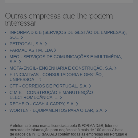
Outras empresas que lhe podem
interessar
INFORMA D & B (SERVIÇOS DE GESTÃO DE EMPRESAS),
SO...
PETROGAL, S.A.
FARMÁCIAS TM, LDA
MEO - SERVIÇOS DE COMUNICAÇÕES E MULTIMÉDIA,
S.A.
MOTA-ENGIL- ENGENHARIA E CONSTRUÇÃO, S.A.
F. INICIATIVAS - CONSULTADORIA E GESTÃO,
UNIPESSOA...
CTT - CORREIOS DE PORTUGAL, S.A.
C.M.E. - CONSTRUÇÃO E MANUTENÇÃO
ELECTROMECÂNICA, ...
RECHEIO - CASH & CARRY, S.A.
WORTEN - EQUIPAMENTOS PARA O LAR, S.A.
A eInforma é uma marca licenciada pela INFORMA D&B, líder no
mercado de informação para negócios há mais de 100 anos. A base
de dados da INFORMA D&B contém todas as empresas em Portugal e