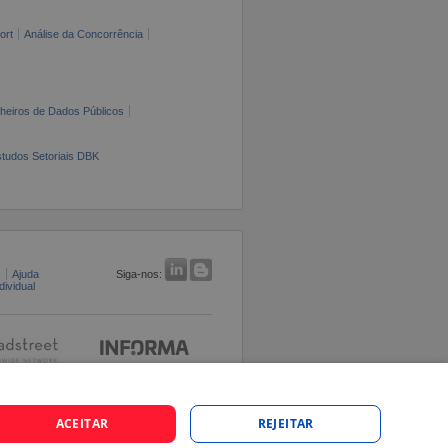
ort
Análise da Concorrência
cheiros de Dados Públicos
tudos Setoriais DBK
s
Ajuda
Siga-nos:
ividual
ACEITAR
REJEITAR