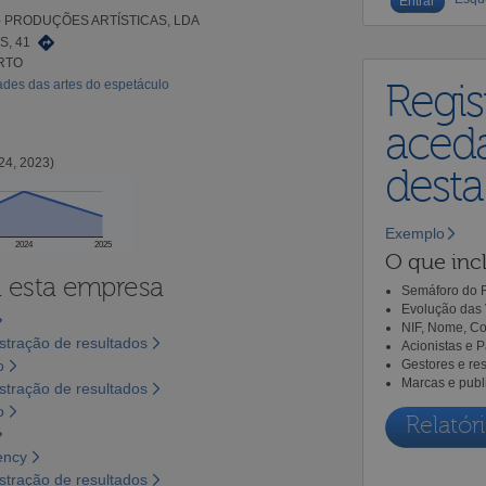
- PRODUÇÕES ARTÍSTICAS, LDA
, 41
RTO
ades das artes do espetáculo
Regis
aceda
24, 2023)
dest
Exemplo
2024
2025
O que incl
a esta empresa
Semáforo do R
Evolução das 
NIF, Nome, Co
tração de resultados
Acionistas e 
o
Gestores e re
Marcas e publ
tração de resultados
o
Relatóri
ency
tração de resultados