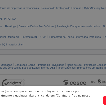
tórios de empresas internacionais
Relatório de Avaliação de Empresa
CyberSecurity Rep
ABI INFORMA
as
Rankings
Bases de Dados Pré-Definidas
Atualização/Enriquecimento de dados
Fi
arial - Município
Barómetro INFORMA
Firmografia do Tecido Empresarial Português
Es
n EQS Integrity Line
 Utilização
Condições Gerais
Política de Privacidade
Mapa do Site
Política de Cookie
ais que constam na Base de Dados Informa D&B
Informação aos Empresários em Nome Ind
iros (os nossos parceiros) ou tecnologias semelhantes para
ntimento a qualquer altura, clicando em "Configurar" ou na nossa