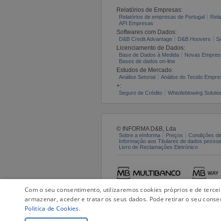
Relatórios de Empresas:
Relatórios de empresas de Portugal
Rela
API Empresas
Softwares com Dados:
D&B Credit Advantage
D&B Hoovers
S
Licenciamento de Dados:
Base de Dados à Medida
Novas Empres
Bases de dados on-line
Estudos de Mercado:
Análise Setorial
Análise do Tecido Empres
+:
Seguro de Crédito
Whistleblowing Solutio
© INFORMA D&B, Lda
Sobre a eInforma
Preços
Condições de
Informação aos Titulares de dados pesso
Livro de Reclamações Eletrónico
Com o seu consentimento, utilizaremos cookies próprios e de terce
armazenar, aceder e tratar os seus dados. Pode retirar o seu conse
Politica de Cookies
.