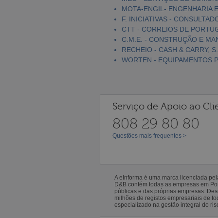
MOTA-ENGIL- ENGENHARIA E
F. INICIATIVAS - CONSULTAD
CTT - CORREIOS DE PORTUGA
C.M.E. - CONSTRUÇÃO E MA
RECHEIO - CASH & CARRY, S.
WORTEN - EQUIPAMENTOS PA
Serviço de Apoio ao Cli
808 29 80 80
Questões mais frequentes >
A eInforma é uma marca licenciada pe
D&B contém todas as empresas em Portu
públicas e das próprias empresas. De
milhões de registos empresariais de 
especializado na gestão integral do ris