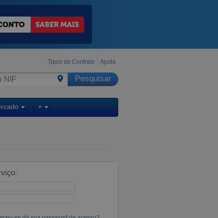
Tipos de Contrato
Ajuda
ercado
+
viço:
eceu-se da sua password de acesso?