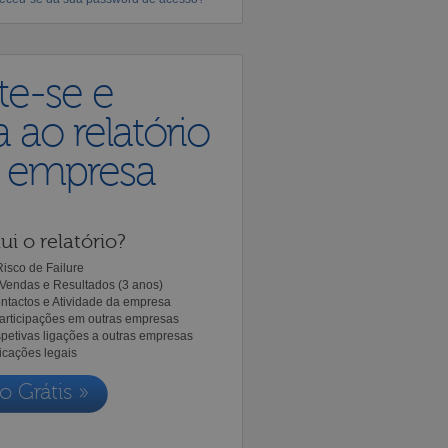
te-se e
 ao relatório
a empresa
ui o relatório?
isco de Failure
Vendas e Resultados (3 anos)
ntactos e Atividade da empresa
Participações em outras empresas
spetivas ligações a outras empresas
icações legais
o Grátis »