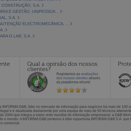
 CONSTRUÇÃO, S.A.
ORIA E GESTÃO, UNIPESSOA...
L, S.A.
NUTENÇÃO ELECTROMECÂNICA, ...
A.
RA O LAR, S.A.
ente
Qual a opinião dos nossos
Prot
clientes?
Registamos as
avaliações
dos nossos clientes
através
da plataforma eKomi!
la INFORMA D&B, líder no mercado de informação para negócios há mais de 100
gal e é atualizada diariamente por uma equipa de mais de 50 técnicos altamente 
sde 2004 que integra a maior rede mundial de informação empresarial: a D&B Wor
todo o mundo. A INFORMA D&B pertence à líder espanhola INFORMA D&B S.A. que 
co comercial.