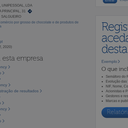
S, UNIPESSOAL, LDA
 PRINCIPAL, 31
8 SALGUEIRO
omércio por grosso de chocolate e de produtos de
Regis
a
aceda
pt
dest
2, 2020)
a esta empresa
Exemplo
ency
O que incl
o
Semáforo do R
Evolução das 
ency
NIF, Nome, Co
tração de resultados
Acionistas e 
Gestores e re
Marcas e publ
o
ency
Relatóri
o