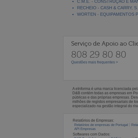
C.M.E. - CONSTRUÇÃO E MA
RECHEIO - CASH & CARRY, S.
WORTEN - EQUIPAMENTOS PA
Serviço de Apoio ao Cli
808 29 80 80
Questões mais frequentes >
A eInforma é uma marca licenciada pe
D&B contém todas as empresas em Portu
públicas e das próprias empresas. De
milhões de registos empresariais de 
especializado na gestão integral do ris
Relatórios de Empresas:
Relatórios de empresas de Portugal
Rela
API Empresas
Softwares com Dados: