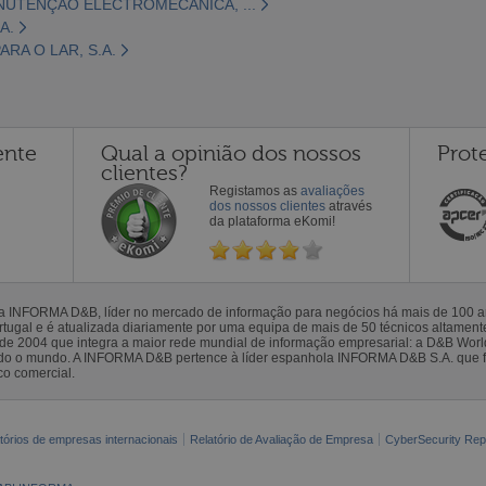
NUTENÇÃO ELECTROMECÂNICA, ...
A.
RA O LAR, S.A.
ente
Qual a opinião dos nossos
Prot
clientes?
Registamos as
avaliações
dos nossos clientes
através
da plataforma eKomi!
la INFORMA D&B, líder no mercado de informação para negócios há mais de 100
gal e é atualizada diariamente por uma equipa de mais de 50 técnicos altamente 
sde 2004 que integra a maior rede mundial de informação empresarial: a D&B Wor
todo o mundo. A INFORMA D&B pertence à líder espanhola INFORMA D&B S.A. que 
co comercial.
tórios de empresas internacionais
Relatório de Avaliação de Empresa
CyberSecurity Rep