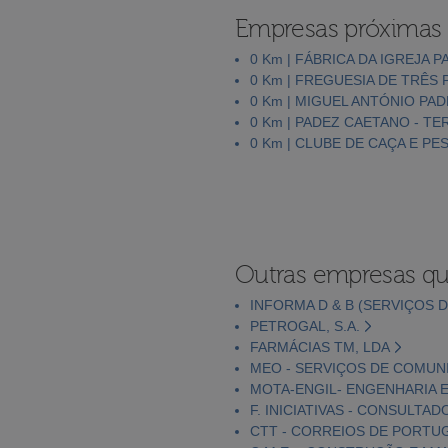
Empresas próximas
0 Km | FÁBRICA DA IGREJA 
0 Km | FREGUESIA DE TRÊS
0 Km | MIGUEL ANTÓNIO PA
0 Km | PADEZ CAETANO - T
0 Km | CLUBE DE CAÇA E P
Outras empresas qu
INFORMA D & B (SERVIÇOS D
PETROGAL, S.A.
FARMÁCIAS TM, LDA
MEO - SERVIÇOS DE COMUNI
MOTA-ENGIL- ENGENHARIA E
F. INICIATIVAS - CONSULTAD
CTT - CORREIOS DE PORTUGA