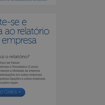
te-se e
 ao relatório
a empresa
ui o relatório?
isco de Failure
Vendas e Resultados (3 anos)
ntactos e Atividade da empresa
Participações em outras empresas
spetivas ligações a outras empresas
icações legais
o Grátis »