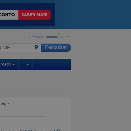
Tipos de Contrato
Ajuda
ercado
+
viço:
eceu-se da sua password de acesso?