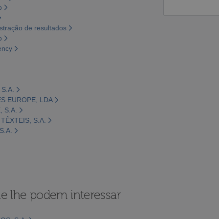
o
tração de resultados
o
ency
S.A.
ES EUROPE, LDA
 S.A.
TÊXTEIS, S.A.
S.A.
e lhe podem interessar