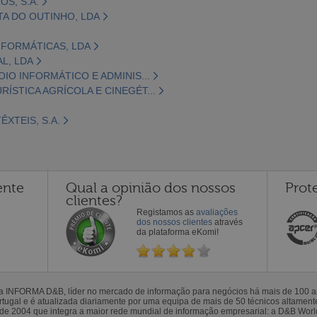
S, S.A.
TA DO OUTINHO, LDA
NFORMÁTICAS, LDA
L, LDA
OIO INFORMÁTICO E ADMINIS...
ÍSTICA AGRÍCOLA E CINEGÉT...
XTEIS, S.A.
ente
Qual a opinião dos nossos
Prot
clientes?
Registamos as
avaliações
dos nossos clientes
através
da plataforma eKomi!
la INFORMA D&B, líder no mercado de informação para negócios há mais de 100
gal e é atualizada diariamente por uma equipa de mais de 50 técnicos altamente 
sde 2004 que integra a maior rede mundial de informação empresarial: a D&B Wor