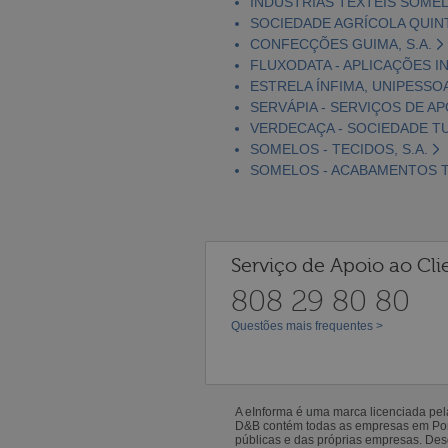
INDÚSTRIAS TÊXTEIS SOMELO
SOCIEDADE AGRÍCOLA QUIN
CONFECÇÕES GUIMA, S.A.
FLUXODATA - APLICAÇÕES I
ESTRELA ÍNFIMA, UNIPESSOA
SERVÁPIA - SERVIÇOS DE AP
VERDECAÇA - SOCIEDADE TUR
SOMELOS - TECIDOS, S.A.
SOMELOS - ACABAMENTOS TÊ
Serviço de Apoio ao Cli
808 29 80 80
Questões mais frequentes >
A eInforma é uma marca licenciada pe
D&B contém todas as empresas em Portu
públicas e das próprias empresas. De