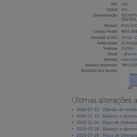
NIF:
506...
DUNS:
450...
Denominação:
TECNOYA
TÊXTEIS
Morada:
RUA 25 D
Código Postal:
4805-36
Atividade (CAE):
46410 - C
Antiguidade:
21 ano(s)
Telefone:
253540...
Email:
...@somel
Website:
www.some
Balanço disponível:
SIM (202
Evolução das vendas:
2023
Últimas alterações 
2026-07-15 : Opinião de crédit
2026-07-15 : Balanço e demons
2025-11-24 : Risco de Delinqu
2025-07-28 : Balanço e demons
2025-07-28 : Risco de Delinqu