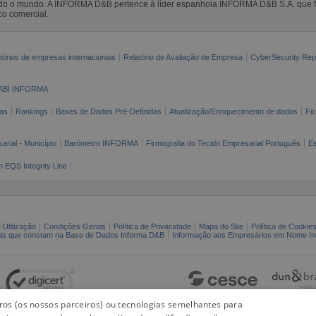
todo o mundo. A INFORMA D&B pertence à líder espanhola INFORMA D&B S.A. que 
co comercial.
tórios de empresas internacionais
Relatório de Avaliação de Empresa
CyberSecurity Rep
ABI INFORMA
as
Rankings
Bases de Dados Pré-Definidas
Atualização/Enriquecimento de dados
Fi
arial - Município
Barómetro INFORMA
Firmografia do Tecido Empresarial Português
Es
n EQS Integrity Line
 Utilização
Condições Gerais
Política de Privacidade
Mapa do Site
Política de Cookie
ais que constam na Base de Dados Informa D&B
Informação aos Empresários em Nome Ind
iros (os nossos parceiros) ou tecnologias semelhantes para