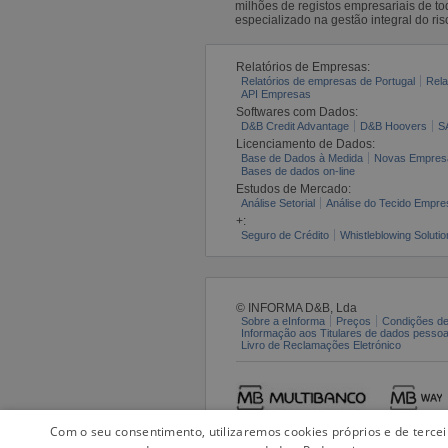
milhões de registos empresariais de 
especializado na gestão integral do ris
Relatórios de Empresas:
Relatórios de empresas de Portugal
Rela
API Empresas
Softwares com Dados:
D&B Credit Advantage
D&B Hoovers
S
Licenciamento de Dados:
Base de Dados à Medida
Novas Empres
Bases de dados on-line
Estudos de Mercado:
Análise Setorial
Análise do Tecido Empres
+:
Seguro de Crédito
Whistleblowing Solutio
© INFORMA D&B, Lda
Sobre a eInforma
Preços
Condições de
Informação aos Titulares de dados pesso
Livro de Reclamações Eletrónico
Com o seu consentimento, utilizaremos cookies próprios e de terce