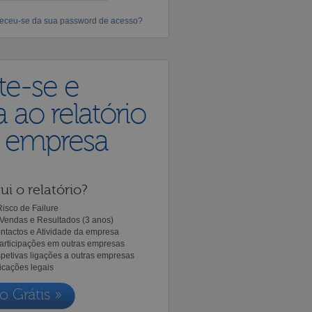
eceu-se da sua password de acesso?
te-se e
 ao relatório
a empresa
ui o relatório?
isco de Failure
Vendas e Resultados (3 anos)
ntactos e Atividade da empresa
Participações em outras empresas
spetivas ligações a outras empresas
icações legais
o Grátis »