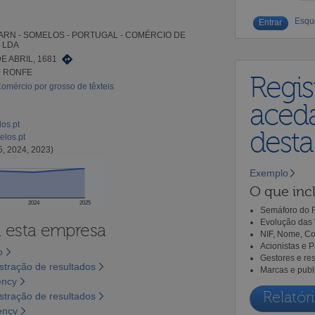
Esqu
RN - SOMELOS - PORTUGAL - COMÉRCIO DE
, LDA
E ABRIL, 1681
9 RONFE
Regis
omércio por grosso de têxteis
aceda
os.pt
dest
los.pt
5, 2024, 2023)
Exemplo
O que incl
2024
2025
Semáforo do R
Evolução das 
a esta empresa
NIF, Nome, Co
Acionistas e 
o
Gestores e re
tração de resultados
Marcas e publ
ency
Relatóri
tração de resultados
ency