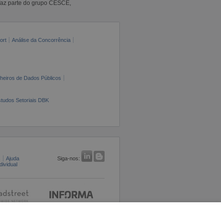
faz parte do grupo CESCE,
ort
Análise da Concorrência
cheiros de Dados Públicos
tudos Setoriais DBK
s
Ajuda
Siga-nos:
ividual