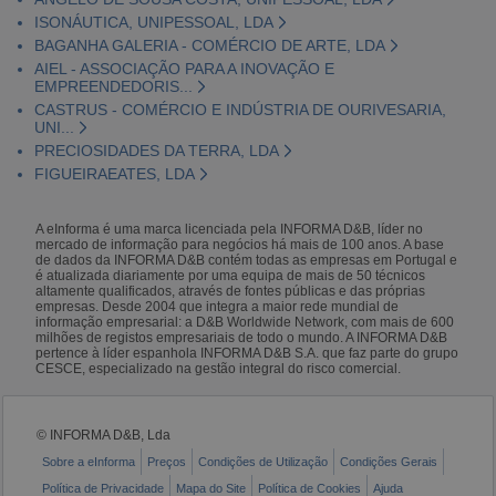
ISONÁUTICA, UNIPESSOAL, LDA
BAGANHA GALERIA - COMÉRCIO DE ARTE, LDA
AIEL - ASSOCIAÇÃO PARA A INOVAÇÃO E
EMPREENDEDORIS...
CASTRUS - COMÉRCIO E INDÚSTRIA DE OURIVESARIA,
UNI...
PRECIOSIDADES DA TERRA, LDA
FIGUEIRAEATES, LDA
A eInforma é uma marca licenciada pela INFORMA D&B, líder no
mercado de informação para negócios há mais de 100 anos. A base
de dados da INFORMA D&B contém todas as empresas em Portugal e
é atualizada diariamente por uma equipa de mais de 50 técnicos
altamente qualificados, através de fontes públicas e das próprias
empresas. Desde 2004 que integra a maior rede mundial de
informação empresarial: a D&B Worldwide Network, com mais de 600
milhões de registos empresariais de todo o mundo. A INFORMA D&B
pertence à líder espanhola INFORMA D&B S.A. que faz parte do grupo
CESCE, especializado na gestão integral do risco comercial.
© INFORMA D&B, Lda
Sobre a eInforma
Preços
Condições de Utilização
Condições Gerais
Política de Privacidade
Mapa do Site
Política de Cookies
Ajuda