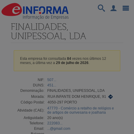
FINALIDADES,
UNIPESSOAL, LDA
Esta empresa foi consultada
84
vezes nos últimos 12
meses, a última vez a
29 de julho de 2026
.
NIF:
507...
DUNS:
451...
Denominação:
FINALIDADES, UNIPESSOAL, LDA
Morada:
RUA INFANTE DOM HENRIQUE, 91
Código Postal:
4050-297 PORTO
47770 - Comércio a retalho de relógios e
Atividade (CAE):
de artigos de ourivesaria e joalharia
Antiguidade:
20 ano(s)
Telefone:
222083...
Email:
...@gmail.com
Balanço