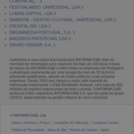
COMUNICAÇ...
FESTIVALANDO, UNIPESSOAL, LDA
LUMEN CAPITAL, LDA
SIMBIOSE - GESTÃO CULTURAL, UNIPESSOAL, LDA
FRONTAL 360, LDA
DREAMMEDIA PORTUGAL, S.A.
MACEDOS PIROTÉCNIA, LDA
GRUPO VENDAP, S.A.
A eInforma é uma marca licenciada pela INFORMA D&B, líder no
mercado de informação para negócios há mais de 100 anos. A base
de dados da INFORMA D&B contém todas as empresas em Portugal e
é atualizada diariamente por uma equipa de mais de 50 técnicos
altamente qualificados, através de fontes públicas e das próprias
empresas. Desde 2004 que integra a maior rede mundial de
informação empresarial: a D&B Worldwide Network, com mais de 600
milhões de registos empresariais de todo o mundo. A INFORMA D&B
pertence à líder espanhola INFORMA D&B S.A. que faz parte do grupo
CESCE, especializado na gestão integral do risco comercial.
© INFORMA D&B, Lda
Sobre a eInforma
Preços
Condições de Utilização
Condições Gerais
Política de Privacidade
Mapa do Site
Política de Cookies
Ajuda